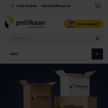
0
0184 416566
info@pellikaan.nl
Doos op maat
MENU