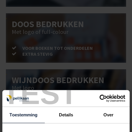
DOOS BEDRUKKEN
Met logo of full-colour
VOOR BOEKEN TOT ONDERDELEN
EXTRA STEVIG
WIJNDOOS BEDRUKKEN
TEST
Met logo
VOOR BOEKEN TOT ONDERDELEN
EXTRA STEVIG
Toestemming
Details
Over