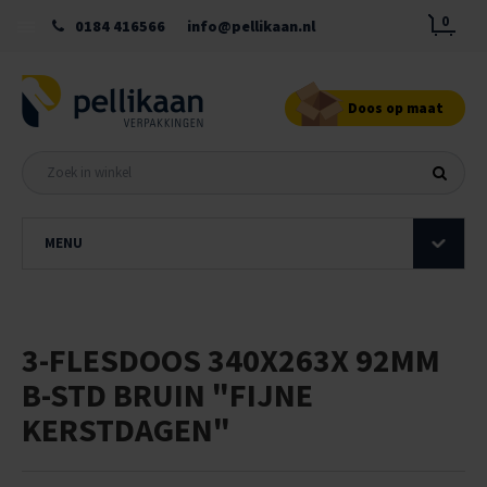
0
0184 416566
info@pellikaan.nl
Doos op maat
MENU
3-FLESDOOS 340X263X 92MM
B-STD BRUIN "FIJNE
KERSTDAGEN"