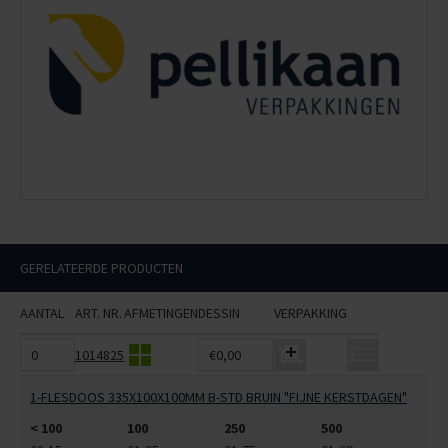
GERELATEERDE PRODUCTEN
AANTAL
ART. NR.
AFMETINGEN
DESSIN
VERPAKKING
1014825
€0,00
1-FLESDOOS 335X100X100MM B-STD BRUIN "FIJNE KERSTDAGEN"
< 100
100
250
500