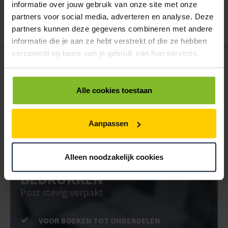
te bestellen. Uw bestel- en offertelijsten kunt u terugvinden in uw
informatie over jouw gebruik van onze site met onze
account. Dat pakt altijd goed uit voor uw administratie!
partners voor social media, adverteren en analyse. Deze
partners kunnen deze gegevens combineren met andere
informatie die je aan ze hebt verstrekt of die ze hebben
verzameld op basis van je gebruik van hun services.
POSTDOOS BEDRUKKEN
Voor een veilige verzending
Alle cookies toestaan
VOOR BOEKEN TOT ONDERDELEN
EXTRA STEVIG
Aanpassen
Alleen noodzakelijk cookies
BRIEVENBUSDOOS
BEDRUKKEN
Post stevig verpakt
VOOR BOEKEN TOT ONDERDELEN