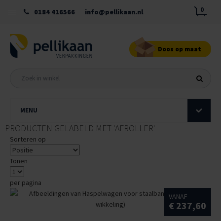
0
0184 416566
info@pellikaan.nl
Doos op maat
MENU
PRODUCTEN GELABELD MET 'AFROLLER'
Sorteren op
Tonen
per pagina
VANAF
€ 237,60