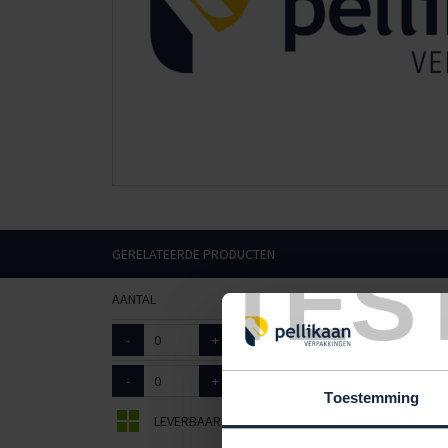
GERELATEERDE PRODUCTEN
TES
AANTAL
ART. NR.
AFMETINGEN
-
+
9010003
21,5cm / 120 meter
-
+
9010007
22cm / 120 meter
Toestemming
LEVERBAAR
BEPERKT LEVERBAAR