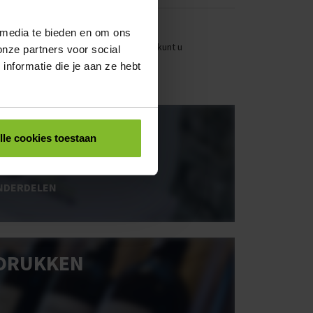
 media te bieden en om ons
stellen. Uw bestel- en offertelijsten kunt u
onze partners voor social
nformatie die je aan ze hebt
OOS BEDRUKKEN
lle cookies toestaan
NDERDELEN
DRUKKEN