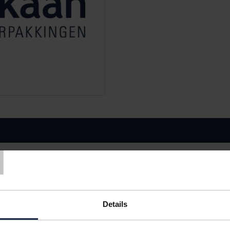
T
TYPE
VERPAKKING
< 4
4
8
mini centrefeed
1 doos
€35,36
€34,26
€33,15
mini centerfeed
1 doos
€47,80
€45,41
€43,02
Details
IN BESTELLING