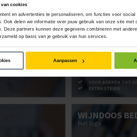
 van cookies
ent en advertenties te personaliseren, om functies voor social
ken. Gebruik bestel- en offertelijsten om eenvoudig en snel producten te be
. Ook delen we informatie over jouw gebruik van onze site met 
uw administratie!
e. Deze partners kunnen deze gegevens combineren met andere i
erzameld op basis van je gebruik van hun services.
BRIEVENBUSD
okies
Aanpassen
A
Post stevig verpakt
VOOR BOEKEN TOT O
EXTRA STEVIG
WIJNDOOS BE
Met logo