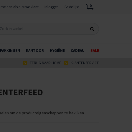
0
melden als nieuwe klant
Inloggen
Bestellijst
PAKKINGEN
KANTOOR
HYGIËNE
CADEAU
SALE
TERUG NAAR HOME
KLANTENSERVICE
CENTERFEED
ikelen om de producteigenschappen te bekijken.