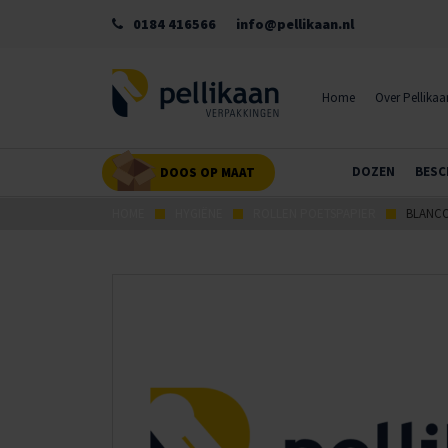
0184 416566
info@pellikaan.nl
Home
Over Pellikaa
DOZEN
BESC
DOOS OP MAAT
HOME
HYGIËNE
ROLLEN POETSPAPIER
BLANCO