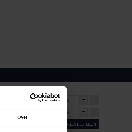
16
32
€32,05
€30,94
€0,00
€40,63
€38,24
€0,00
Over
ALLES BESTELLEN