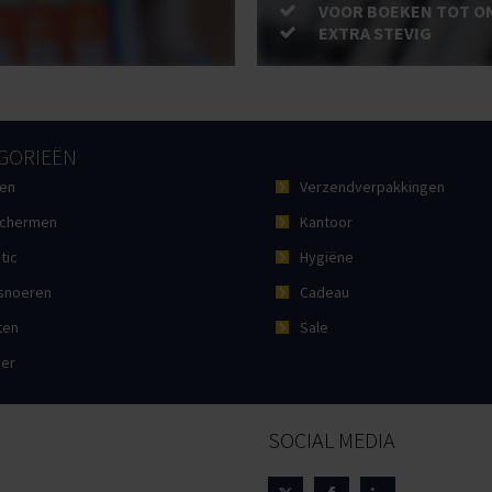
VOOR BOEKEN TOT O
EXTRA STEVIG
GORIEËN
en
Verzendverpakkingen
chermen
Kantoor
tic
Hygiëne
noeren
Cadeau
ten
Sale
ier
SOCIAL MEDIA