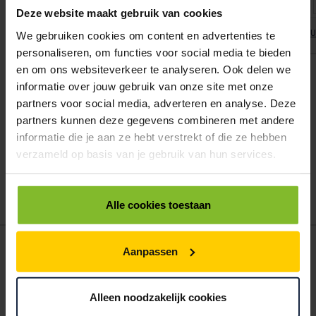
B012005
€1,89
Deze website maakt gebruik van cookies
BRIEVENBUSDOZEN 220X160X27MM 1,5MM ENKEL GOLF WIT (A5) "BEDRU
We gebruiken cookies om content en advertenties te
personaliseren, om functies voor social media te bieden
ALLES BESTELLEN
en om ons websiteverkeer te analyseren. Ook delen we
informatie over jouw gebruik van onze site met onze
partners voor social media, adverteren en analyse. Deze
Hoe werkt een bestellijst?
partners kunnen deze gegevens combineren met andere
Wanneer u bent ingelogd, kunt u een eigen bestellijst maken.
informatie die je aan ze hebt verstrekt of die ze hebben
Gebruik bestel- en offertelijsten om eenvoudig en snel producten
verzameld op basis van je gebruik van hun services.
te bestellen. Uw bestel- en offertelijsten kunt u terugvinden in uw
account. Dat pakt altijd goed uit voor uw administratie!
Alle cookies toestaan
POSTDOOS BEDRUKKEN
Aanpassen
Voor een veilige verzending
Alleen noodzakelijk cookies
VOOR BOEKEN TOT ONDERDELEN