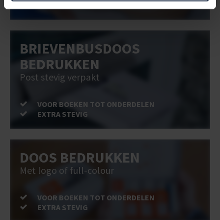
EXTRA STEVIG
BRIEVENBUSDOOS
BEDRUKKEN
Post stevig verpakt
VOOR BOEKEN TOT ONDERDELEN
EXTRA STEVIG
DOOS BEDRUKKEN
Met logo of full-colour
VOOR BOEKEN TOT ONDERDELEN
EXTRA STEVIG