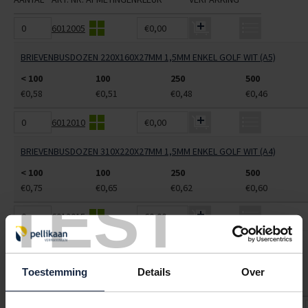
6012005
€0,00
BRIEVENBUSDOZEN 220X160X27MM 1,5MM ENKEL GOLF WIT (A5)
< 100
100
250
500
€0,58
€0,51
€0,48
€0,46
6012010
€0,00
BRIEVENBUSDOZEN 310X220X27MM 1,5MM ENKEL GOLF WIT (A4)
< 100
100
250
500
€0,75
€0,65
€0,62
€0,60
TEST
6012015
€0,00
BRIEVENBUSDOZEN 360X255X27MM 1,5MM ENKEL GOLF WIT (MAX)
< 100
100
250
500
Toestemming
Details
Over
€0,80
€0,71
€0,68
€0,65