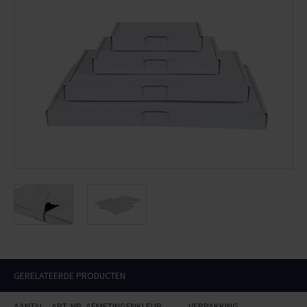
GERELATEERDE PRODUCTEN
AANTAL
ART. NR.
AFMETINGEN
KLEUR
VERPAKKING