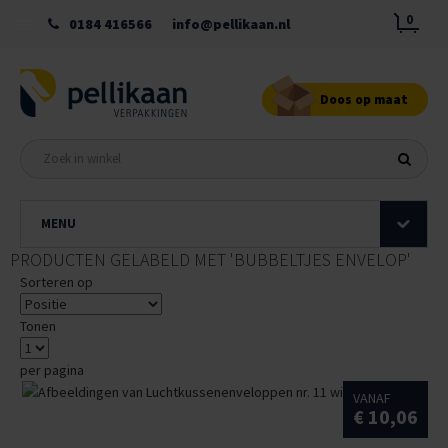
0
0184 416566
info@pellikaan.nl
Doos op maat
MENU
PRODUCTEN GELABELD MET 'BUBBELTJES ENVELOP'
Sorteren op
Tonen
per pagina
VANAF
€ 10,06