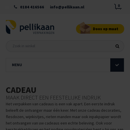
0
0184 416566
info@pellikaan.nl
Doos op maat
MENU
CADEAU
MAAK DIRECT EEN FEESTELIJKE INDRUK
Het verpakken van cadeaus is een vak apart. Een eerste indruk
beleeft de ontvanger maar één keer. Met onze cadeau decoraties,
flesdozen, wijnkistjes, rieten manden maar ook inpakpapier wordt
het ontvangen van uw cadeaus een echte beleving. Ook voor
kerstpakketdozen en het nodige opvulmaterialen bent u bij ons aan