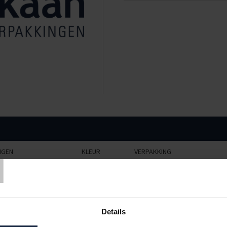
T
NGEN
KLEUR
VERPAKKING
cm
zwart
50 stuks
cm
zwart
50 stuks
Details
cm
zwart
50 stuks