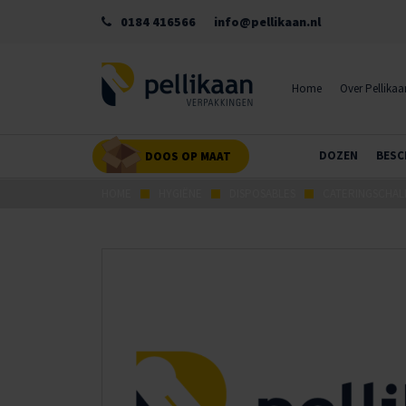
0184 416566
info@pellikaan.nl
Home
Over Pellikaa
DOZEN
BESC
DOOS OP MAAT
HOME
HYGIËNE
DISPOSABLES
CATERINGSCHAL