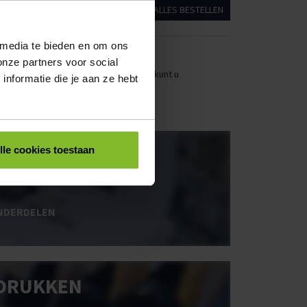
ALLES BESTELLEN
 media te bieden en om ons
onze partners voor social
stellen. Uw bestel- en offertelijsten kunt u
nformatie die je aan ze hebt
OOS BEDRUKKEN
lle cookies toestaan
NDERDELEN
DRUKKEN