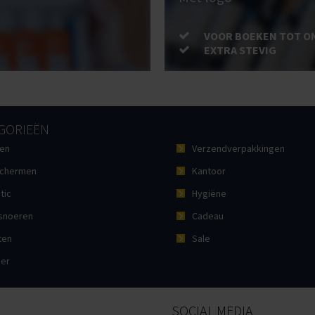
VOOR BOEKEN TOT O
EXTRA STEVIG
GORIEËN
en
Verzendverpakkingen
chermen
Kantoor
tic
Hygiëne
noeren
Cadeau
ten
Sale
ier
SOCIAL MEDIA