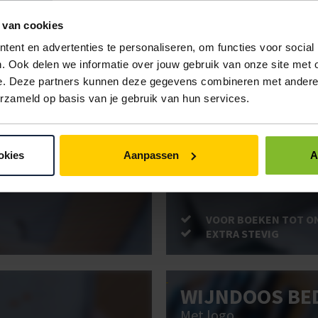
IN BESTELLING
 van cookies
ent en advertenties te personaliseren, om functies voor social
. Ook delen we informatie over jouw gebruik van onze site met 
ken. Gebruik bestel- en offertelijsten om eenvoudig en snel producten te be
e. Deze partners kunnen deze gegevens combineren met andere i
uw administratie!
erzameld op basis van je gebruik van hun services.
BRIEVENBUSD
okies
Aanpassen
A
Post stevig verpakt
VOOR BOEKEN TOT O
EXTRA STEVIG
WIJNDOOS BE
Met logo