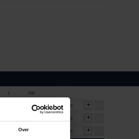
1
500
€1,40
€1,26
€0,00
€1,70
€1,53
€0,00
Over
€3,72
€3,35
€0,00