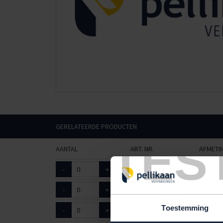
GERELATEERDE PRODUCTEN
TES
AANTAL
ART. NR.
AFMETI
-
+
6301225
35 x 24
-
+
6301226
46 x 30
Toestemming
-
+
6301227
55 x 37