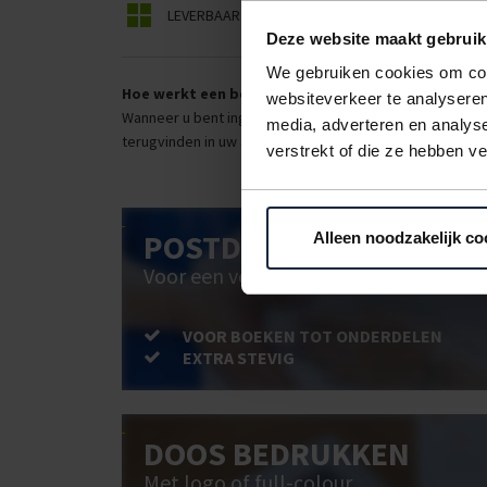
LEVERBAAR
BEPERKT LEVERBAAR
Deze website maakt gebruik
We gebruiken cookies om cont
Hoe werkt een bestellijst?
websiteverkeer te analyseren
Wanneer u bent ingelogd, kunt u een eigen bestellijst ma
media, adverteren en analys
terugvinden in uw account. Dat pakt altijd goed uit voor 
verstrekt of die ze hebben v
POSTDOOS BEDRUKKEN
Alleen noodzakelijk co
Voor een veilige verzending
VOOR BOEKEN TOT ONDERDELEN
EXTRA STEVIG
DOOS BEDRUKKEN
Met logo of full-colour