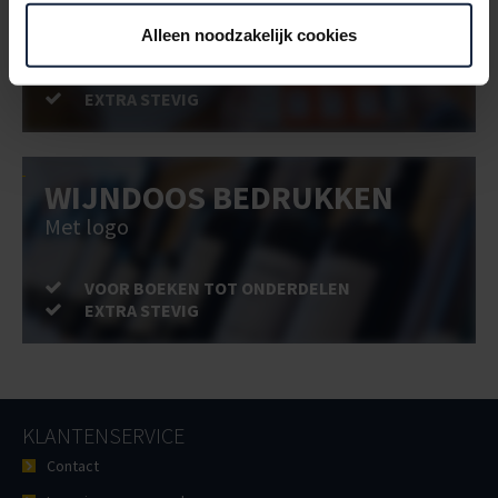
Met logo of full-colour
Alleen noodzakelijk cookies
VOOR BOEKEN TOT ONDERDELEN
EXTRA STEVIG
WIJNDOOS BEDRUKKEN
Met logo
VOOR BOEKEN TOT ONDERDELEN
EXTRA STEVIG
KLANTENSERVICE
Contact