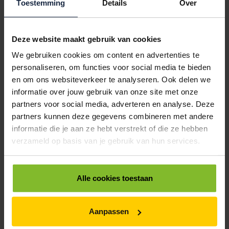
Toestemming
Details
Over
POSTDOOS BEDRUKKEN
Voor een veilige verzending
Deze website maakt gebruik van cookies
VOOR BOEKEN TOT ONDERDELEN
We gebruiken cookies om content en advertenties te
EXTRA STEVIG
personaliseren, om functies voor social media te bieden
en om ons websiteverkeer te analyseren. Ook delen we
informatie over jouw gebruik van onze site met onze
BRIEVENBUSDOOS
partners voor social media, adverteren en analyse. Deze
partners kunnen deze gegevens combineren met andere
BEDRUKKEN
informatie die je aan ze hebt verstrekt of die ze hebben
Post stevig verpakt
verzameld op basis van je gebruik van hun services.
VOOR BOEKEN TOT ONDERDELEN
EXTRA STEVIG
Alle cookies toestaan
Aanpassen
DOOS BEDRUKKEN