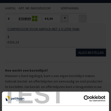
AANTAL
ART. NR.
INHOUD
VOOR
VERPAKKING
8704599
€0,00
COMPRESSOR VOOR AIRPACK MET 3,5 LITER TANK
1
€263,24
ALLES BESTELLEN
Hoe werkt een bestellijst?
Wanneer u bent ingelogd, kunt u een eigen bestellijst maken.
Gebruik bestel- en offertelijsten om eenvoudig en snel producten
TEST
te bestellen. Uw bestel- en offertelijsten kunt u terugvinden in uw
account. Dat pakt altijd goed uit voor uw administratie!