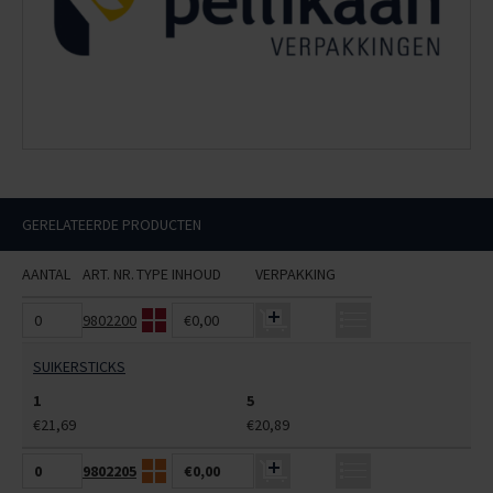
GERELATEERDE PRODUCTEN
AANTAL
ART. NR.
TYPE
INHOUD
VERPAKKING
9802200
€0,00
SUIKERSTICKS
1
5
€21,69
€20,89
9802205
€0,00