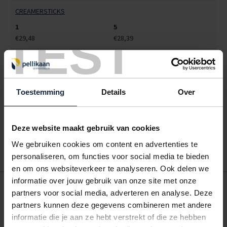
CREAMERSTICKS
1
5
TEST
€29,48
€28,39
ALLES BESTELLEN
Toestemming
Details
Over
Hoe werkt een bestellijst?
Wanneer u bent ingelogd, kunt u een eigen bestellijst maken.
Gebruik bestel- en offertelijsten om eenvoudig en snel producten
Deze website maakt gebruik van cookies
te bestellen. Uw bestel- en offertelijsten kunt u terugvinden in uw
account. Dat pakt altijd goed uit voor uw administratie!
We gebruiken cookies om content en advertenties te
personaliseren, om functies voor social media te bieden
en om ons websiteverkeer te analyseren. Ook delen we
informatie over jouw gebruik van onze site met onze
POSTDOOS BEDRUKKEN
partners voor social media, adverteren en analyse. Deze
Voor een veilige verzending
partners kunnen deze gegevens combineren met andere
informatie die je aan ze hebt verstrekt of die ze hebben