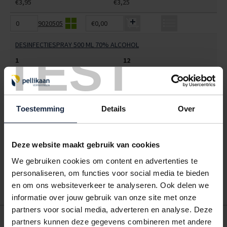
€3,95
€3,25
9020505
€0,00
DESINFECTIESPRAY 500 ML 70% ALCOHOL
TEST
1
12
€11,38
€9,75
ALLES BESTELLEN
Toestemming
Details
Over
Hoe werkt een bestellijst?
Wanneer u bent ingelogd, kunt u een eigen bestellijst maken.
Deze website maakt gebruik van cookies
Gebruik bestel- en offertelijsten om eenvoudig en snel producten
We gebruiken cookies om content en advertenties te
te bestellen. Uw bestel- en offertelijsten kunt u terugvinden in uw
personaliseren, om functies voor social media te bieden
account. Dat pakt altijd goed uit voor uw administratie!
en om ons websiteverkeer te analyseren. Ook delen we
informatie over jouw gebruik van onze site met onze
partners voor social media, adverteren en analyse. Deze
POSTDOOS BEDRUKKEN
partners kunnen deze gegevens combineren met andere