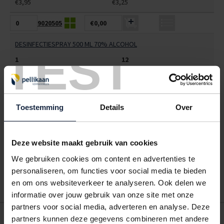
€3,95
€3,25
9020505
€0,00
DESINFECTIESPRAY 500 ML 70% ALCOHOL
TEST
1
12
€11,38
€9,75
ALLES BESTELLEN
Toestemming
Details
Over
Hoe werkt een bestellijst?
Wanneer u bent ingelogd, kunt u een eigen bestellijst maken.
Deze website maakt gebruik van cookies
Gebruik bestel- en offertelijsten om eenvoudig en snel producten
We gebruiken cookies om content en advertenties te
te bestellen. Uw bestel- en offertelijsten kunt u terugvinden in uw
personaliseren, om functies voor social media te bieden
account. Dat pakt altijd goed uit voor uw administratie!
en om ons websiteverkeer te analyseren. Ook delen we
informatie over jouw gebruik van onze site met onze
partners voor social media, adverteren en analyse. Deze
POSTDOOS BEDRUKKEN
partners kunnen deze gegevens combineren met andere