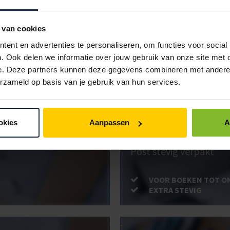
geen
500
€174,6
IN BESTELLING
 van cookies
ent en advertenties te personaliseren, om functies voor social
. Ook delen we informatie over jouw gebruik van onze site met 
e. Deze partners kunnen deze gegevens combineren met andere i
ken. Gebruik bestel- en offertelijsten om eenvoudig en snel producten te be
erzameld op basis van je gebruik van hun services.
uw administratie!
okies
Aanpassen
A
BRIEVENBUSD
Post stevig verpakt
VOOR BOEKEN TOT O
EXTRA STEVIG