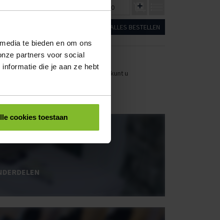
5
€162,18
€149,70
€0,00
ALLES BESTELLEN
 media te bieden en om ons
onze partners voor social
nformatie die je aan ze hebt
stellen. Uw bestel- en offertelijsten kunt u
lle cookies toestaan
OOS BEDRUKKEN
NDERDELEN