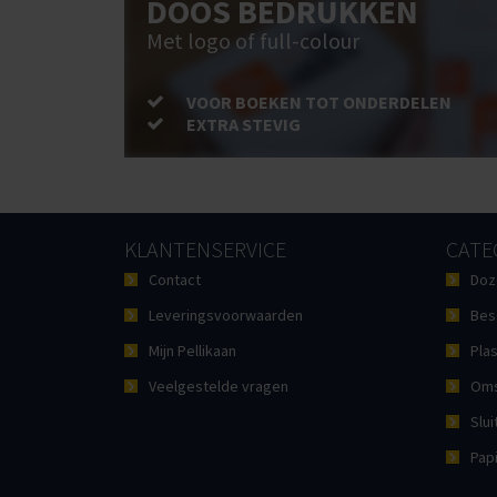
DOOS BEDRUKKEN
Met logo of full-colour
VOOR BOEKEN TOT ONDERDELEN
EXTRA STEVIG
KLANTENSERVICE
CATE
Contact
Doz
Leveringsvoorwaarden
Bes
Mijn Pellikaan
Plas
Veelgestelde vragen
Oms
Slui
Pap