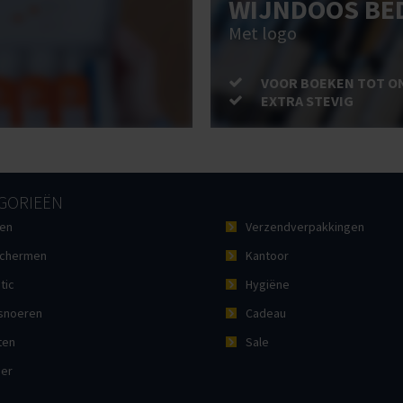
WIJNDOOS BE
Met logo
VOOR BOEKEN TOT O
EXTRA STEVIG
GORIEËN
en
Verzendverpakkingen
chermen
Kantoor
tic
Hygiëne
noeren
Cadeau
ten
Sale
ier