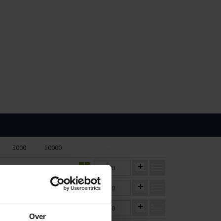
5000
10000
€64,51
€59,55
€0,00
€47,94
€44,25
€0,00
€84,34
€77,85
€0,00
Over