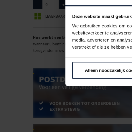
-
+
5033065
228 x 330mm
LEVERBAAR
BEPERKT LEVERBAAR
Deze website maakt gebruik
We gebruiken cookies om cont
websiteverkeer te analyseren
Hoe werkt een bestellijst?
media, adverteren en analys
Wanneer u bent ingelogd, kunt u een eigen bestellijst ma
verstrekt of die ze hebben v
terugvinden in uw account. Dat pakt altijd goed uit voor 
Alleen noodzakelijk co
POSTDOOS BEDRUKKEN
Voor een veilige verzending
VOOR BOEKEN TOT ONDERDELEN
EXTRA STEVIG