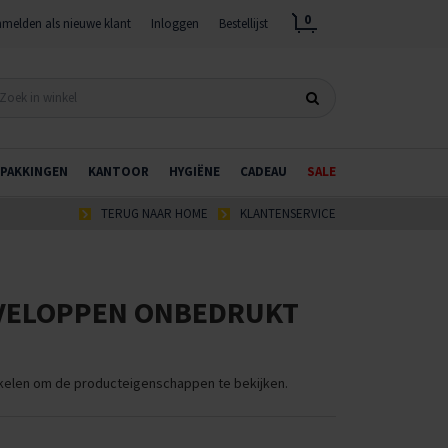
0
melden als nieuwe klant
Inloggen
Bestellijst
PAKKINGEN
KANTOOR
HYGIËNE
CADEAU
SALE
TERUG NAAR HOME
KLANTENSERVICE
VELOPPEN ONBEDRUKT
ikelen om de producteigenschappen te bekijken.