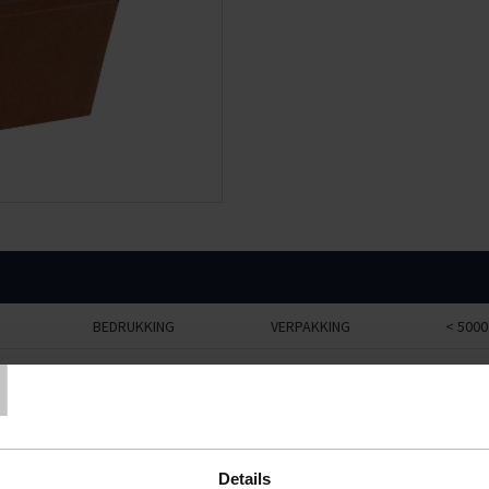
T
BEDRUKKING
VERPAKKING
< 5000
geen
1000 stuks
€69,48
geen
1000
€51,63
geen
1000
€90,83
Details