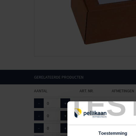
GERELATEERDE PRODUCTEN
TES
AANTAL
ART. NR.
AFMETINGEN
-
+
5033050
115 x 220mm
-
+
5033054
115 x 160mm
-
+
5033060
160 x 220mm
Toestemming