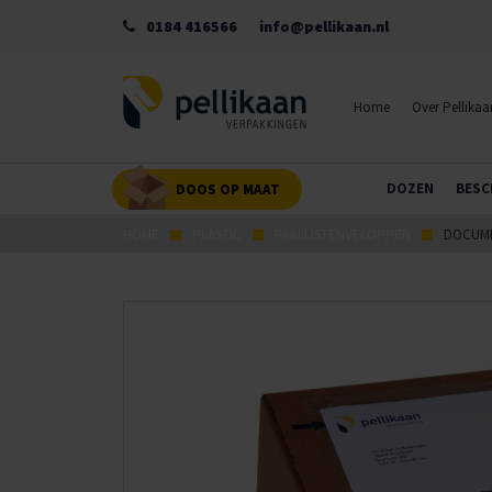
0184 416566
info@pellikaan.nl
Home
Over Pellikaa
DOZEN
BESC
DOOS OP MAAT
HOME
PLASTIC
PAKLIJSTENVELOPPEN
DOCUM