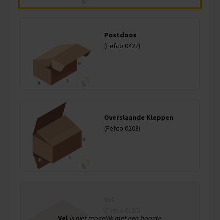
Postdoos
(Fefco 0427)
Overslaande Kleppen
(Fefco 0203)
Vel
(Fefco 0110)
Vel
is niet mogelijk met een hoogte.