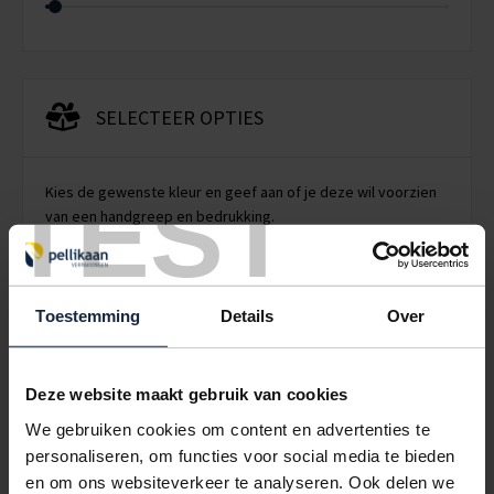
SELECTEER OPTIES
TEST
Kies de gewenste kleur en geef aan of je deze wil voorzien
van een handgreep en bedrukking.
Meer informatie over onze opties
Kleur doos
Toestemming
Details
Over
Bruin
Wit
Handvatten
Deze website maakt gebruik van cookies
Ja
Nee
We gebruiken cookies om content en advertenties te
personaliseren, om functies voor social media te bieden
en om ons websiteverkeer te analyseren. Ook delen we
Bedrukking