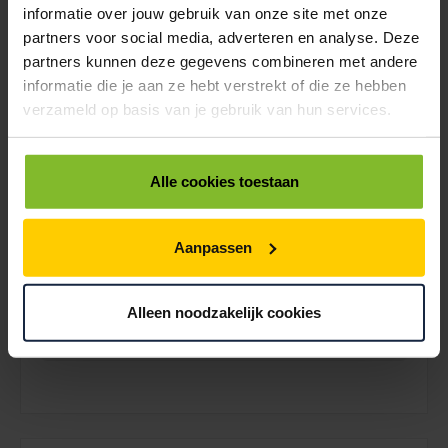
informatie over jouw gebruik van onze site met onze
Bekijk voorbeelden
partners voor social media, adverteren en analyse. Deze
partners kunnen deze gegevens combineren met andere
Geen
informatie die je aan ze hebt verstrekt of die ze hebben
verzameld op basis van je gebruik van hun services.
Alle cookies toestaan
Logo bedrukking
Eenvoudig merkaccent
Aanpassen
Volledige bedrukking
Volledige bedrukking
is niet mogelijk bij
Alleen noodzakelijk cookies
Full color rondom
deze selectie.