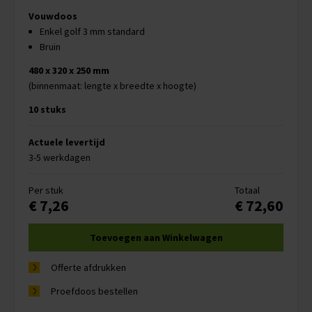
Vouwdoos
Enkel golf 3 mm standard
Bruin
480 x 320 x 250 mm
(binnenmaat: lengte x breedte x hoogte)
10 stuks
Actuele levertijd
3-5 werkdagen
Per stuk
Totaal
€ 7,26
€ 72,60
Toevoegen aan Winkelwagen
Offerte afdrukken
Proefdoos bestellen