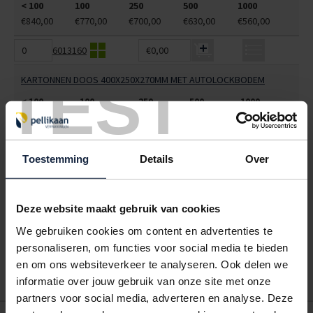
< 100
100
250
500
1000
€840,00
€770,00
€700,00
€630,00
€560,00
6013160
€0,00
TEST
KARTONNEN DOOS 400X250X270MM MET AUTOLOCKBODEM
< 100
100
250
500
1000
€1167,00
€1069,75
€972,50
€875,25
€778,00
ALLES BESTELLEN
Toestemming
Details
Over
Hoe werkt een bestellijst?
Deze website maakt gebruik van cookies
Wanneer u bent ingelogd, kunt u een eigen bestellijst maken.
Gebruik bestel- en offertelijsten om eenvoudig en snel producten
We gebruiken cookies om content en advertenties te
te bestellen. Uw bestel- en offertelijsten kunt u terugvinden in uw
personaliseren, om functies voor social media te bieden
account. Dat pakt altijd goed uit voor uw administratie!
en om ons websiteverkeer te analyseren. Ook delen we
informatie over jouw gebruik van onze site met onze
partners voor social media, adverteren en analyse. Deze