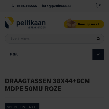
0
0184 416566
info@pellikaan.nl
Doos op maat
MENU
DRAAGTASSEN 38X44+8CM
MDPE 50MU ROZE
VIND DE JUISTE MAAT