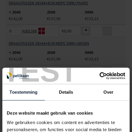
DRAAGTASSEN 38X44+8CM MDPE 50MU PAARS
< 2500
2500
5000
€142,00
€137,56
€133,13
A001368
€0,00
DRAAGTASSEN 38X44+8CM MDPE 50MU GROEN
< 2500
2500
5000
TEST
€142,00
€137,56
€133,13
A001369
€0,00
DRAAGTASSEN 38X44+8CM MDPE 50MU BLAUW
Toestemming
Details
Over
< 2500
2500
5000
€142,00
€137,56
€133,13
ALLES BESTELLEN
Deze website maakt gebruik van cookies
We gebruiken cookies om content en advertenties te
personaliseren, om functies voor social media te bieden