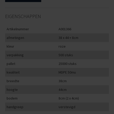
EIGENSCHAPPEN
Artikelnummer
A001366
afmetingen
38 x 44 + 8cm
kleur
roze
verpakking
500 stuks
pallet
25000 stuks
kwaliteit
MDPE 50mu
breedte
38cm
hoogte
44cm
bodem
8cm (2 x 4cm)
handgreep
verstevigd