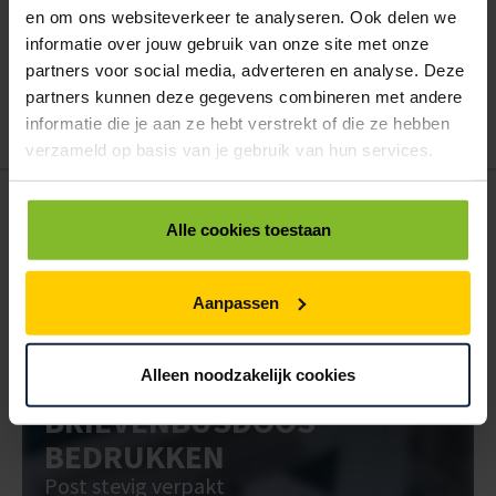
Hoe werkt een bestellijst?
en om ons websiteverkeer te analyseren. Ook delen we
Wanneer u bent ingelogd, kunt u een eigen bestellijst maken.
informatie over jouw gebruik van onze site met onze
Gebruik bestel- en offertelijsten om eenvoudig en snel producten
partners voor social media, adverteren en analyse. Deze
te bestellen. Uw bestel- en offertelijsten kunt u terugvinden in uw
partners kunnen deze gegevens combineren met andere
account. Dat pakt altijd goed uit voor uw administratie!
informatie die je aan ze hebt verstrekt of die ze hebben
verzameld op basis van je gebruik van hun services.
POSTDOOS BEDRUKKEN
Alle cookies toestaan
Voor een veilige verzending
VOOR BOEKEN TOT ONDERDELEN
Aanpassen
EXTRA STEVIG
Alleen noodzakelijk cookies
BRIEVENBUSDOOS
BEDRUKKEN
Post stevig verpakt