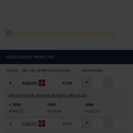
GERELATEERDE PRODUCTEN
AANTAL
ART. NR.
AFMETINGEN
KLEUR
VERPAKKING
A001366
€0,00
DRAAGTASSEN 38X44+8CM MDPE 50MU ROZE
< 2500
2500
5000
€144,16
€139,66
€135,15
A001367
€0,00