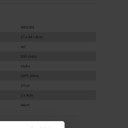
9601001
37 x 44 + 8cm
wit
500 stuks
stuks
LDPE 40mu
37cm
2 x 4cm
44cm