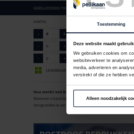
GERELATEERDE PRODUCTEN
AANTAL
ART. NR.
AFMETINGEN
Toestemming
-
+
9601001
37 x 44 + 8c
Deze website maakt gebruik
-
+
9601010
45 x 50 + 8cm
We gebruiken cookies om cont
-
+
9601020
60 x 50 + 8cm
websiteverkeer te analyseren
media, adverteren en analys
LEVERBAAR
BEPERKT LEVERBAAR
verstrekt of die ze hebben v
Hoe werkt een bestellijst?
Wanneer u bent ingelogd, kunt u een eigen bestellijst ma
Alleen noodzakelijk co
terugvinden in uw account. Dat pakt altijd goed uit voor 