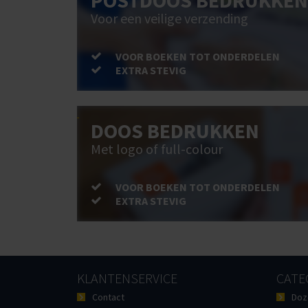
POSTDOOS BEDRUKKEN
Voor een veilige verzending
VOOR BOEKEN TOT ONDERDELEN
EXTRA STEVIG
DOOS BEDRUKKEN
Met logo of full-colour
VOOR BOEKEN TOT ONDERDELEN
EXTRA STEVIG
KLANTENSERVICE
CATE
Contact
Doz