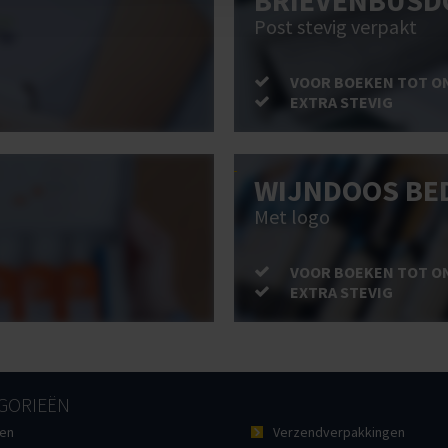
BRIEVENBUSD
Post stevig verpakt
VOOR BOEKEN TOT O
EXTRA STEVIG
WIJNDOOS BE
Met logo
VOOR BOEKEN TOT O
EXTRA STEVIG
GORIEËN
en
Verzendverpakkingen