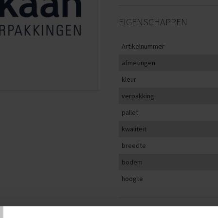
EIGENSCHAPPEN
Artikelnummer
afmetingen
kleur
verpakking
pallet
kwaliteit
breedte
bodem
hoogte
T