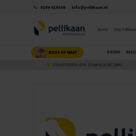
0184 416566
info@pellikaan.nl
Home
Over Pellikaa
DOZEN
BESC
DOOS OP MAAT
HOME
DRAAGTASSEN LDPE 37X44+8CM WIT 50MU