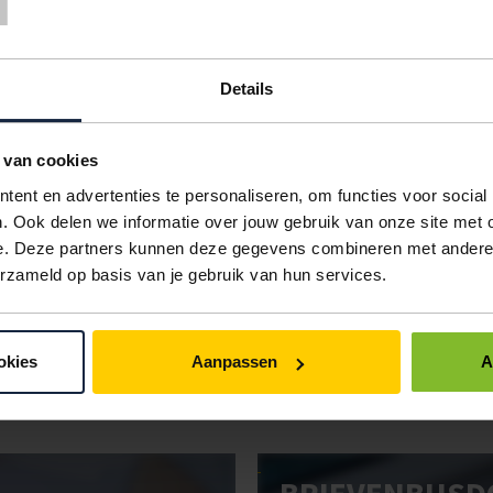
KLEUR
VERPAKKING
< 1000
1000
Details
m
wit
500 stuks
€92,05
€89,42
 van cookies
wit
500 stuks
€156,00
€150,0
ent en advertenties te personaliseren, om functies voor social
wit
250 stuks
€181,13
€170,7
. Ook delen we informatie over jouw gebruik van onze site met 
e. Deze partners kunnen deze gegevens combineren met andere i
IN BESTELLING
erzameld op basis van je gebruik van hun services.
ken. Gebruik bestel- en offertelijsten om eenvoudig en snel producten te be
okies
Aanpassen
A
uw administratie!