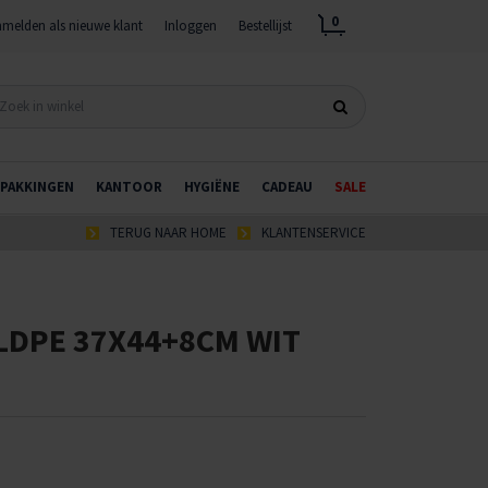
0
melden als nieuwe klant
Inloggen
Bestellijst
PAKKINGEN
KANTOOR
HYGIËNE
CADEAU
SALE
TERUG NAAR HOME
KLANTENSERVICE
LDPE 37X44+8CM WIT