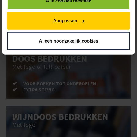
BEDRUKKEN
Alle cookies toestaan
Post stevig verpakt
Aanpassen
VOOR BOEKEN TOT ONDERDELEN
EXTRA STEVIG
Alleen noodzakelijk cookies
DOOS BEDRUKKEN
Met logo of full-colour
VOOR BOEKEN TOT ONDERDELEN
EXTRA STEVIG
WIJNDOOS BEDRUKKEN
Met logo