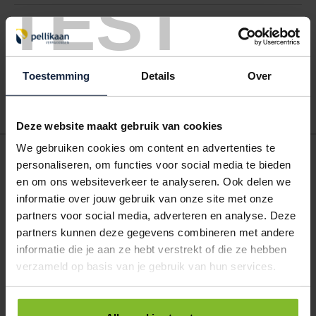
TEST
Hoe werkt een bestellijst?
Wanneer u bent ingelogd, kunt u een eigen bestellijst maken.
Gebruik bestel- en offertelijsten om eenvoudig en snel producten
te bestellen. Uw bestel- en offertelijsten kunt u terugvinden in uw
Toestemming
Details
Over
account. Dat pakt altijd goed uit voor uw administratie!
Deze website maakt gebruik van cookies
We gebruiken cookies om content en advertenties te
POSTDOOS BEDRUKKEN
personaliseren, om functies voor social media te bieden
Voor een veilige verzending
en om ons websiteverkeer te analyseren. Ook delen we
informatie over jouw gebruik van onze site met onze
partners voor social media, adverteren en analyse. Deze
VOOR BOEKEN TOT ONDERDELEN
EXTRA STEVIG
partners kunnen deze gegevens combineren met andere
informatie die je aan ze hebt verstrekt of die ze hebben
verzameld op basis van je gebruik van hun services.
BRIEVENBUSDOOS