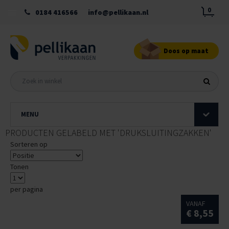
0
0184 416566
info@pellikaan.nl
Doos op maat
MENU
PRODUCTEN GELABELD MET 'DRUKSLUITINGZAKKEN'
Sorteren op
Tonen
per pagina
VANAF
€ 8,55