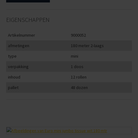
EIGENSCHAPPEN
Artikelnummer
9000052
afmetingen
180 meter 2-laags
type
mini
verpakking
1 doos
inhoud
12 rollen
pallet
48 dozen