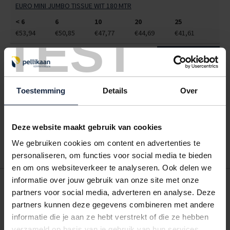
EURO MINI JUMBO TISSUE WIT 180 MTR
< 6
6
10
20
25
TEST
€53,94
€50,85
€47,77
€44,69
€41,61
ALLES BESTELLEN
Toestemming
Details
Over
Hoe werkt een bestellijst?
Wanneer u bent ingelogd, kunt u een eigen bestellijst maken.
Gebruik bestel- en offertelijsten om eenvoudig en snel producten
te bestellen. Uw bestel- en offertelijsten kunt u terugvinden in uw
Deze website maakt gebruik van cookies
account. Dat pakt altijd goed uit voor uw administratie!
We gebruiken cookies om content en advertenties te
personaliseren, om functies voor social media te bieden
en om ons websiteverkeer te analyseren. Ook delen we
informatie over jouw gebruik van onze site met onze
POSTDOOS BEDRUKKEN
partners voor social media, adverteren en analyse. Deze
Voor een veilige verzending
partners kunnen deze gegevens combineren met andere
informatie die je aan ze hebt verstrekt of die ze hebben
VOOR BOEKEN TOT ONDERDELEN
verzameld op basis van je gebruik van hun services.