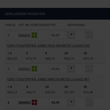
GERELATEERDE PRODUCTEN
AANTAL
ART. NR.
AFMETINGEN
TYPE
VERPAKKING
9000041
€0,00
EURO TOILETPAPIER JUMBO MAXI 380 METER 2-LAAGS WIT
< 3
3
5
10
25
€80,93
€74,70
€69,72
€64,74
€59,76
9000051
€0,00
EURO TOILETPAPIER JUMBO MINI 180 METER 2-LAAGS WIT
< 6
6
10
20
25
€54,13
€48,71
€43,30
€37,89
€32,48
9000052
€0,00