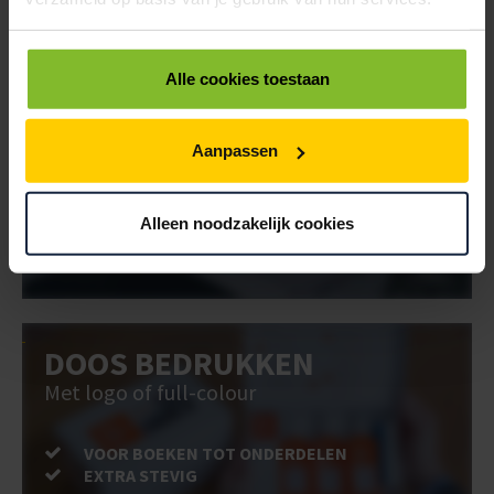
EXTRA STEVIG
Alle cookies toestaan
BRIEVENBUSDOOS
BEDRUKKEN
Aanpassen
Post stevig verpakt
Alleen noodzakelijk cookies
VOOR BOEKEN TOT ONDERDELEN
EXTRA STEVIG
DOOS BEDRUKKEN
Met logo of full-colour
VOOR BOEKEN TOT ONDERDELEN
EXTRA STEVIG