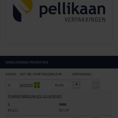
GERELATEERDE PRODUCTEN
AANTAL
ART. NR.
AFMETINGEN
KLEUR
VERPAKKING
6507050
€0,00
FOURNITURENZAKJES 10-14CM WIT
1
5000
€19,11
€17,47