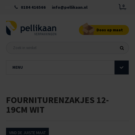
0
0184 416566
info@pellikaan.nl
Doos op maat
MENU
FOURNITURENZAKJES 12-
19CM WIT
VIND DE JUISTE MAAT