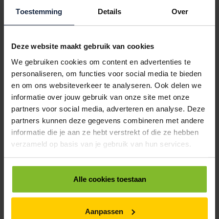
FOURNITURENZAKJES 21-30CM WIT
Toestemming
Details
Over
1
5000
€44,45
€40,64
Deze website maakt gebruik van cookies
6507070
€0,00
We gebruiken cookies om content en advertenties te
personaliseren, om functies voor social media te bieden
FOURNITURENZAKJES 26-32CM WIT
en om ons websiteverkeer te analyseren. Ook delen we
1
5000
informatie over jouw gebruik van onze site met onze
€55,48
€50,72
partners voor social media, adverteren en analyse. Deze
partners kunnen deze gegevens combineren met andere
ALLES BESTELLEN
informatie die je aan ze hebt verstrekt of die ze hebben
verzameld op basis van je gebruik van hun services.
Hoe werkt een bestellijst?
Wanneer u bent ingelogd, kunt u een eigen bestellijst maken.
Gebruik bestel- en offertelijsten om eenvoudig en snel producten
Alle cookies toestaan
te bestellen. Uw bestel- en offertelijsten kunt u terugvinden in uw
account. Dat pakt altijd goed uit voor uw administratie!
Aanpassen