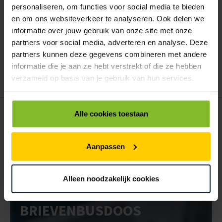
personaliseren, om functies voor social media te bieden
en om ons websiteverkeer te analyseren. Ook delen we
Hoe werkt een bestellijst?
informatie over jouw gebruik van onze site met onze
Wanneer u bent ingelogd, kunt u een eigen bestellijst maken.
partners voor social media, adverteren en analyse. Deze
Gebruik bestel- en offertelijsten om eenvoudig en snel producten
partners kunnen deze gegevens combineren met andere
te bestellen. Uw bestel- en offertelijsten kunt u terugvinden in uw
informatie die je aan ze hebt verstrekt of die ze hebben
account. Dat pakt altijd goed uit voor uw administratie!
verzameld op basis van je gebruik van hun services.
POSTDOOS BEDRUKKEN
Alle cookies toestaan
Voor een veilige verzending
Aanpassen
VOOR BOEKEN TOT ONDERDELEN
EXTRA STEVIG
Alleen noodzakelijk cookies
BRIEVENBUSDOOS