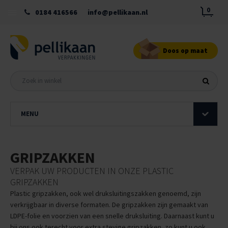
0
0184 416566
info@pellikaan.nl
Doos op maat
MENU
GRIPZAKKEN
VERPAK UW PRODUCTEN IN ONZE PLASTIC
GRIPZAKKEN
Plastic gripzakken, ook wel druksluitingszakken genoemd, zijn
verkrijgbaar in diverse formaten. De gripzakken zijn gemaakt van
LDPE-folie en voorzien van een snelle druksluiting. Daarnaast kunt u
bij ons ook terecht voor extra stevige gripzakken, zo kunt u ook