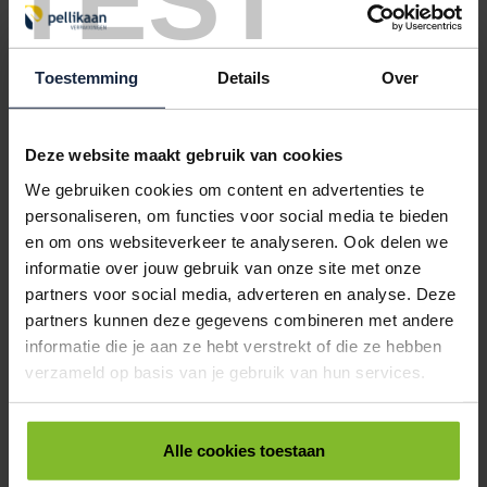
TEST
GRIPZAKKEN 150X200MM TRANSPARANT
< 1000
1000
5000
10000
€56,88
€45,50
€43,23
€40,95
Toestemming
Details
Over
5035025
€0,00
Deze website maakt gebruik van cookies
GRIPZAKKEN 160X230MM TRANSPARANT
We gebruiken cookies om content en advertenties te
< 1000
1000
5000
10000
personaliseren, om functies voor social media te bieden
€67,13
€53,70
€51,02
€48,33
en om ons websiteverkeer te analyseren. Ook delen we
5035030
€0,00
informatie over jouw gebruik van onze site met onze
partners voor social media, adverteren en analyse. Deze
GRIPZAKKEN 190X250MM TRANSPARANT
partners kunnen deze gegevens combineren met andere
< 1000
1000
5000
10000
informatie die je aan ze hebt verstrekt of die ze hebben
€76,38
€61,10
€58,05
€54,99
verzameld op basis van je gebruik van hun services.
5035038
€0,00
Alle cookies toestaan
GRIPZAKKEN 220X280MM TRANSPARANT