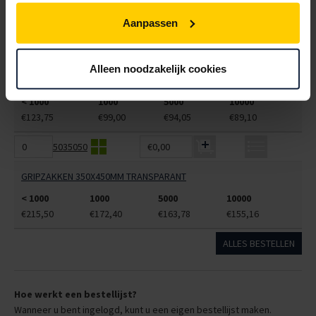
< 1000
1000
5000
10000
€110,88
€88,70
€84,27
€79,83
Aanpassen
5035040
€0,00
Alleen noodzakelijk cookies
GRIPZAKKEN 230X320MM TRANSPARANT
< 1000
1000
5000
10000
€123,75
€99,00
€94,05
€89,10
5035050
€0,00
GRIPZAKKEN 350X450MM TRANSPARANT
< 1000
1000
5000
10000
€215,50
€172,40
€163,78
€155,16
ALLES BESTELLEN
Hoe werkt een bestellijst?
Wanneer u bent ingelogd, kunt u een eigen bestellijst maken.