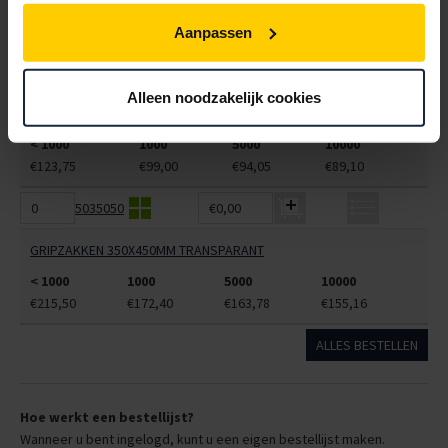
< 1000
1000
5000
10000
€110,88
€88,70
€84,27
€79,83
Aanpassen
5035040
€0,00
Alleen noodzakelijk cookies
GRIPZAKKEN 230X320MM TRANSPARANT
< 1000
1000
5000
10000
€123,75
€99,00
€94,05
€89,10
5035050
€0,00
GRIPZAKKEN 350X450MM TRANSPARANT
< 1000
1000
5000
10000
€215,50
€172,40
€163,78
€155,16
ALLES BESTELLEN
Hoe werkt een bestellijst?
Wanneer u bent ingelogd, kunt u een eigen bestellijst maken.