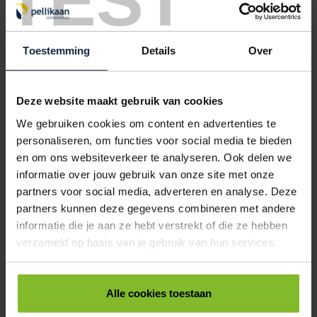
TEST
GRIPZAKKEN 150X200MM TRANSPARANT
< 1000
1000
5000
10000
€56,88
€45,50
€43,23
€40,95
Toestemming
Details
Over
5035025
€0,00
Deze website maakt gebruik van cookies
GRIPZAKKEN 160X230MM TRANSPARANT
We gebruiken cookies om content en advertenties te
< 1000
1000
5000
10000
personaliseren, om functies voor social media te bieden
€67,13
€53,70
€51,02
€48,33
en om ons websiteverkeer te analyseren. Ook delen we
5035030
€0,00
informatie over jouw gebruik van onze site met onze
partners voor social media, adverteren en analyse. Deze
GRIPZAKKEN 190X250MM TRANSPARANT
partners kunnen deze gegevens combineren met andere
< 1000
1000
5000
10000
informatie die je aan ze hebt verstrekt of die ze hebben
€76,38
€61,10
€58,05
€54,99
verzameld op basis van je gebruik van hun services.
5035038
€0,00
Alle cookies toestaan
GRIPZAKKEN 220X280MM TRANSPARANT