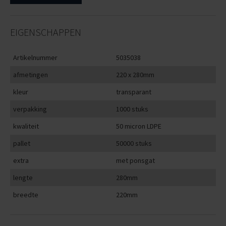
EIGENSCHAPPEN
Artikelnummer
5035038
afmetingen
220 x 280mm
kleur
transparant
verpakking
1000 stuks
kwaliteit
50 micron LDPE
pallet
50000 stuks
extra
met ponsgat
lengte
280mm
breedte
220mm