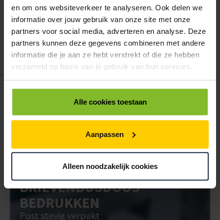
Hoe werkt een bestellijst?
en om ons websiteverkeer te analyseren. Ook delen we
Wanneer u bent ingelogd, kunt u een eigen bestellijst maken.
informatie over jouw gebruik van onze site met onze
Gebruik bestel- en offertelijsten om eenvoudig en snel producten
partners voor social media, adverteren en analyse. Deze
te bestellen. Uw bestel- en offertelijsten kunt u terugvinden in uw
partners kunnen deze gegevens combineren met andere
account. Dat pakt altijd goed uit voor uw administratie!
informatie die je aan ze hebt verstrekt of die ze hebben
verzameld op basis van je gebruik van hun services.
POSTDOOS BEDRUKKEN
Alle cookies toestaan
Voor een veilige verzending
VOOR BOEKEN TOT ONDERDELEN
Aanpassen
EXTRA STEVIG
Alleen noodzakelijk cookies
BRIEVENBUSDOOS
BEDRUKKEN
Post stevig verpakt