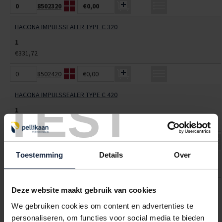
8502320
€0,00
HACONA IMPULSSEALER TYPE C 320
1
€331,72
8502420
€0,00
HACONA IMPULSSEALER TYPE C 420
TEST
1
€508,31
8502620
€539,00
€0,00
Toestemming
Details
Over
HACONA IMPULSSEALER TYPE C 620
ALLES BESTELLEN
Deze website maakt gebruik van cookies
We gebruiken cookies om content en advertenties te
personaliseren, om functies voor social media te bieden