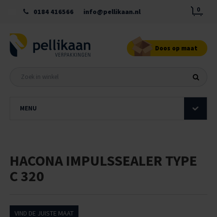
0
0184 416566
info@pellikaan.nl
Doos op maat
MENU
HACONA IMPULSSEALER TYPE
C 320
VIND DE JUISTE MAAT