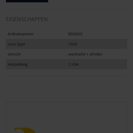
EIGENSCHAPPEN
Artikelnummer
8502621
voor type
C620
omschr
werktafel + afroller
verpakking
1 stuk