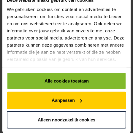
HACONA WERKTAFEL VOOR TYPE C 420 + AFROLLER
We gebruiken cookies om content en advertenties te
1
€135,00
personaliseren, om functies voor social media te bieden
en om ons websiteverkeer te analyseren. Ook delen we
8502425
€0,00
informatie over jouw gebruik van onze site met onze
partners voor social media, adverteren en analyse. Deze
HACONA SET SEALING WIRE TYPE C 420
partners kunnen deze gegevens combineren met andere
1
informatie die je aan ze hebt verstrekt of die ze hebben
€39,47
verzameld op basis van je gebruik van hun services.
8502621
€0,00
Alle cookies toestaan
HACONA WERKTAFEL VOOR TYPE C 620 + AFROLLER
1
€175,00
Aanpassen
8502625
€0,00
Alleen noodzakelijk cookies
HACONA SET SEALING WIRE TYPE C 620
1