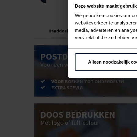
Deze website maakt gebruik
We gebruiken cookies om cont
websiteverkeer te analyseren
media, adverteren en analys
Handdoekjes Z-vouw tork
H
verstrekt of die ze hebben v
POSTDOOS BEDRUKKEN
Alleen noodzakelijk co
Voor een veilige verzending
VOOR BOEKEN TOT ONDERDELEN
EXTRA STEVIG
DOOS BEDRUKKEN
Met logo of full-colour