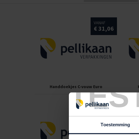
VANAF
€ 31,06
TES
Handdoekjes C-vouw Euro
VANAF
€ 47,18
Toestemming