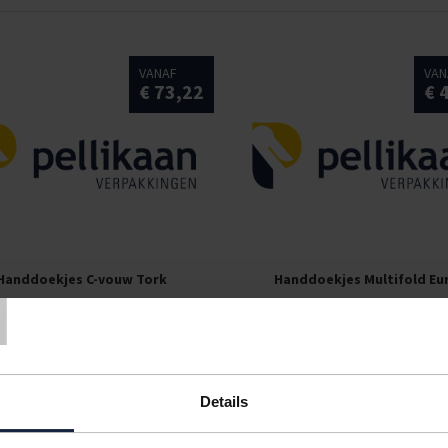
VANAF
VAN
€ 73,22
€ 
T
Handdoekjes C-vouw Tork
Handdoekjes Multifold Eu
VANAF
VAN
€ 66,42
€ 
Details