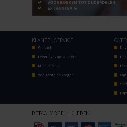
VOOR BOEKEN TOT ONDERDELEN
EXTRA STEVIG
KLANTENSERVICE
CATE
Contact
Doz
Leveringsvoorwaarden
Bes
Mijn Pellikaan
Plas
Veelgestelde vragen
Oms
Slui
Pap
BETAALMOGELIJKHEDEN