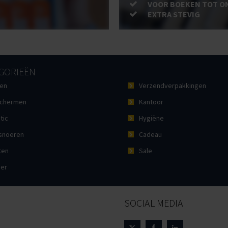
VOOR BOEKEN TOT O
EXTRA STEVIG
GORIEËN
en
Verzendverpakkingen
chermen
Kantoor
tic
Hygiëne
noeren
Cadeau
ten
Sale
ier
SOCIAL MEDIA