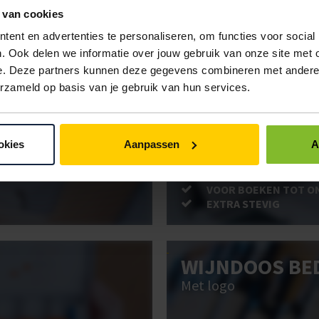
 van cookies
ent en advertenties te personaliseren, om functies voor social
. Ook delen we informatie over jouw gebruik van onze site met 
e. Deze partners kunnen deze gegevens combineren met andere i
anddoekrollen Matic Euro
Handdoekrollen Matic To
erzameld op basis van je gebruik van hun services.
BRIEVENBUSD
okies
Aanpassen
A
Post stevig verpakt
VOOR BOEKEN TOT O
EXTRA STEVIG
WIJNDOOS BE
Met logo