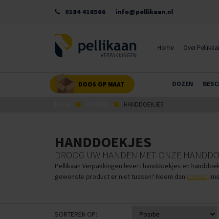
0184 416566
info@pellikaan.nl
Home
Over Pellikaa
DOZEN
BESC
DOOS OP MAAT
HOME
HYGIËNE
HANDDOEKJES
HANDDOEKJES
DROOG UW HANDEN MET ONZE HANDDO
Pellikaan Verpakkingen levert handdoekjes en handdoekr
gewenste product er niet tussen? Neem dan
contact
met
SORTEREN OP: