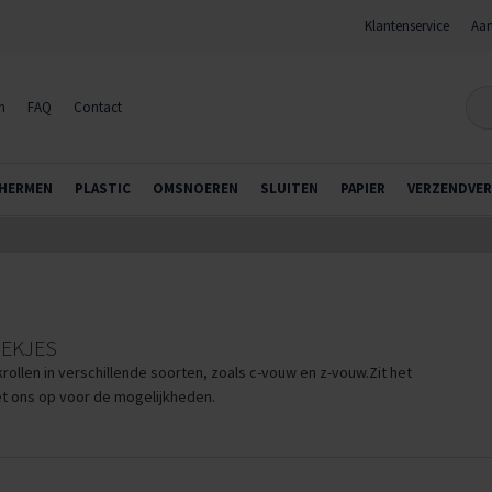
Klantenservice
Aan
n
FAQ
Contact
HERMEN
PLASTIC
OMSNOEREN
SLUITEN
PAPIER
VERZENDVER
EKJES
ollen in verschillende soorten, zoals c-vouw en z-vouw.
Zit het
 ons op voor de mogelijkheden.