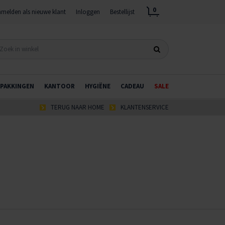
0
melden als nieuwe klant
Inloggen
Bestellijst
PAKKINGEN
KANTOOR
HYGIËNE
CADEAU
SALE
TERUG NAAR HOME
KLANTENSERVICE