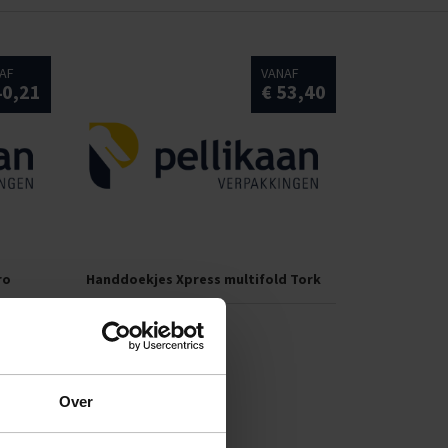
AF
VANAF
40,21
€ 53,40
ro
Handdoekjes Xpress multifold Tork
AF
67,24
Over