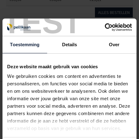
TEST
ALLES BESTELLEN
Hoe werkt een bestellijst?
Wanneer u bent ingelogd, kunt u een eigen bestellijst maken.
Toestemming
Details
Over
Gebruik bestel- en offertelijsten om eenvoudig en snel producten
te bestellen. Uw bestel- en offertelijsten kunt u terugvinden in uw
account. Dat pakt altijd goed uit voor uw administratie!
Deze website maakt gebruik van cookies
We gebruiken cookies om content en advertenties te
personaliseren, om functies voor social media te bieden
POSTDOOS BEDRUKKEN
en om ons websiteverkeer te analyseren. Ook delen we
informatie over jouw gebruik van onze site met onze
Voor een veilige verzending
partners voor social media, adverteren en analyse. Deze
partners kunnen deze gegevens combineren met andere
VOOR BOEKEN TOT ONDERDELEN
informatie die je aan ze hebt verstrekt of die ze hebben
EXTRA STEVIG
verzameld op basis van je gebruik van hun services.