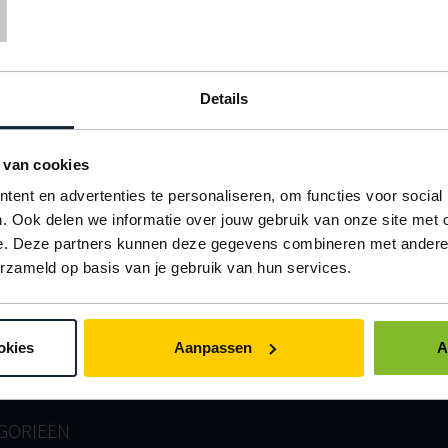
T
BRIEVENBUSD
Post stevig verpakt
Details
VOOR BOEKEN TOT O
EXTRA STEVIG
 van cookies
ent en advertenties te personaliseren, om functies voor social
WIJNDOOS BE
. Ook delen we informatie over jouw gebruik van onze site met 
Met logo
e. Deze partners kunnen deze gegevens combineren met andere i
erzameld op basis van je gebruik van hun services.
VOOR BOEKEN TOT O
EXTRA STEVIG
okies
Aanpassen
A
GORIEËN