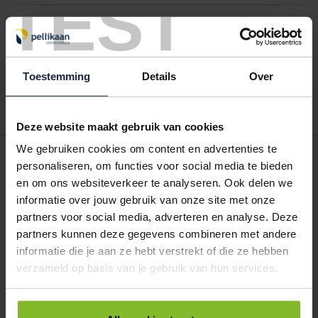
TEST
Hoe werkt een bestellijst?
Wanneer u bent ingelogd, kunt u een eigen bestellijst maken.
Gebruik bestel- en offertelijsten om eenvoudig en snel producten
te bestellen. Uw bestel- en offertelijsten kunt u terugvinden in uw
Toestemming
Details
Over
account. Dat pakt altijd goed uit voor uw administratie!
Deze website maakt gebruik van cookies
We gebruiken cookies om content en advertenties te
POSTDOOS BEDRUKKEN
personaliseren, om functies voor social media te bieden
Voor een veilige verzending
en om ons websiteverkeer te analyseren. Ook delen we
informatie over jouw gebruik van onze site met onze
partners voor social media, adverteren en analyse. Deze
VOOR BOEKEN TOT ONDERDELEN
EXTRA STEVIG
partners kunnen deze gegevens combineren met andere
informatie die je aan ze hebt verstrekt of die ze hebben
verzameld op basis van je gebruik van hun services.
BRIEVENBUSDOOS