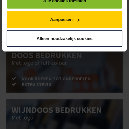
BEDRUKKEN
Alle cookies toestaan
Post stevig verpakt
Aanpassen
VOOR BOEKEN TOT ONDERDELEN
EXTRA STEVIG
Alleen noodzakelijk cookies
DOOS BEDRUKKEN
Met logo of full-colour
VOOR BOEKEN TOT ONDERDELEN
EXTRA STEVIG
WIJNDOOS BEDRUKKEN
Met logo