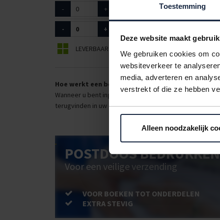
Toestemming
-
+
6016100
35x35mm, 1800m
-
+
6016105
50x50mm, 1750
Deze website maakt gebruik
LEVERBAAR
BEPERKT LEVERBAAR
We gebruiken cookies om cont
websiteverkeer te analyseren
media, adverteren en analys
Hoe werkt een bestellijst?
verstrekt of die ze hebben v
Wanneer u bent ingelogd, kunt u een eigen bestellijst ma
terugvinden in uw account. Dat pakt altijd goed uit voor 
Alleen noodzakelijk co
POSTDOOS BEDRUKKEN
Voor een veilige verzending
VOOR BOEKEN TOT ONDERDELEN
EXTRA STEVIG