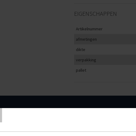
EIGENSCHAPPEN
Artikelnummer
afmetingen
dikte
verpakking
pallet
T
DIKTE
VERPAKKING
< 100
100
m lang
2mm
10 stuks
€570,00
€541,5