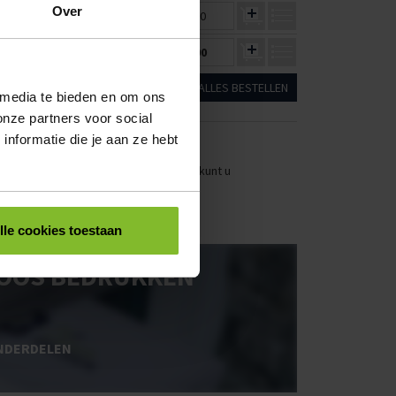
Over
€0,49
€0,46
€0,00
€0,77
€0,74
€0,00
ALLES BESTELLEN
 media te bieden en om ons
onze partners voor social
nformatie die je aan ze hebt
stellen. Uw bestel- en offertelijsten kunt u
lle cookies toestaan
OOS BEDRUKKEN
NDERDELEN