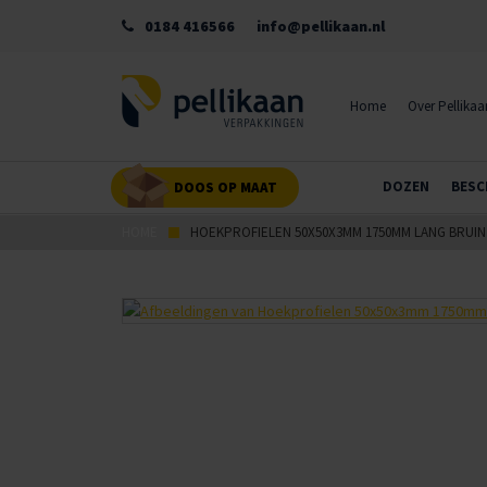
0184 416566
info@pellikaan.nl
Home
Over Pellikaa
DOZEN
BESC
DOOS OP MAAT
HOME
HOEKPROFIELEN 50X50X3MM 1750MM LANG BRUIN