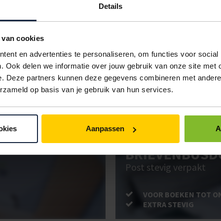
Details
m lang
3mm
10 stuks
€0,55
€0,52
mm lang
3mm
10 stuks
€0,88
€0,84
 van cookies
IN BESTELLING
ent en advertenties te personaliseren, om functies voor social
. Ook delen we informatie over jouw gebruik van onze site met 
e. Deze partners kunnen deze gegevens combineren met andere i
erzameld op basis van je gebruik van hun services.
ken. Gebruik bestel- en offertelijsten om eenvoudig en snel producten te be
uw administratie!
okies
Aanpassen
A
BRIEVENBUSD
Post stevig verpakt
VOOR BOEKEN TOT O
EXTRA STEVIG