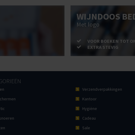
WIJNDOOS BE
Met logo
VOOR BOEKEN TOT O
EXTRA STEVIG
GORIEËN
en
Verzendverpakkingen
chermen
Kantoor
tic
Hygiëne
noeren
Cadeau
ten
Sale