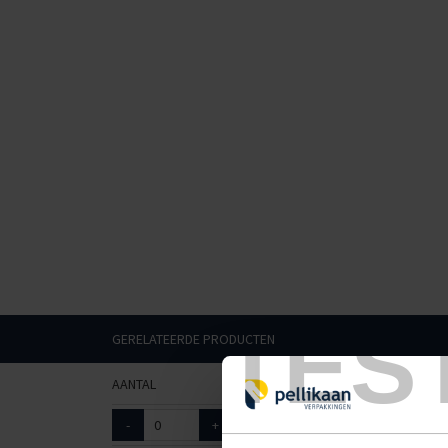
TES
GERELATEERDE PRODUCTEN
AANTAL
ART. NR.
AFMETINGEN
-
+
6016075
35x35mm, 1300m