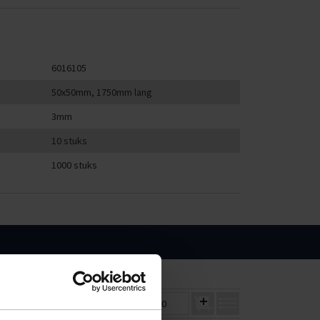
6016105
50x50mm, 1750mm lang
3mm
10 stuks
1000 stuks
250
500
0
€513,00
€484,50
€0,00