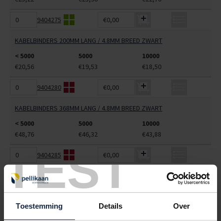
9404275
€0,00
KABELBINDERS 200MM LANG / 4.8MM BREED ZWART
< 5000
5000
10000
€20,56
€19,53
€18,50
9404280
€0,00
KABELBINDERS 368MM LANG / 4.8MM BREED ZWART
< 5000
5000
10000
€48,76
€46,32
€43,88
TEST
9404285
€0,00
KABELBINDERS 368MM LANG / 7.6MM BREED ZWART
< 1000
1000
5000
€70,18
€63,16
€66,67
Toestemming
Details
Over