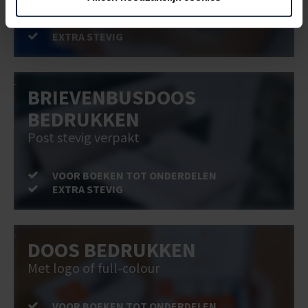
VOOR BOEKEN TOT ONDERDELEN
EXTRA STEVIG
BRIEVENBUSDOOS
BEDRUKKEN
Post stevig verpakt
VOOR BOEKEN TOT ONDERDELEN
EXTRA STEVIG
DOOS BEDRUKKEN
Met logo of full-colour
VOOR BOEKEN TOT ONDERDELEN