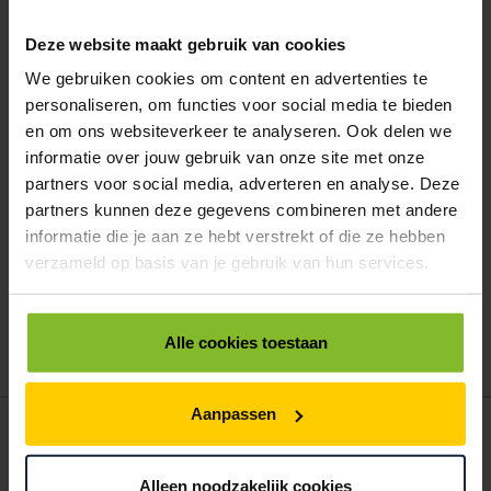
9404290
€0,00
Deze website maakt gebruik van cookies
KABELBINDERS 540MM LANG / 7.8MM BREED ZWART
We gebruiken cookies om content en advertenties te
< 5000
5000
10000
personaliseren, om functies voor social media te bieden
€135,22
€128,46
€121,70
en om ons websiteverkeer te analyseren. Ook delen we
ALLES BESTELLEN
informatie over jouw gebruik van onze site met onze
partners voor social media, adverteren en analyse. Deze
partners kunnen deze gegevens combineren met andere
Hoe werkt een bestellijst?
informatie die je aan ze hebt verstrekt of die ze hebben
Wanneer u bent ingelogd, kunt u een eigen bestellijst maken.
verzameld op basis van je gebruik van hun services.
Gebruik bestel- en offertelijsten om eenvoudig en snel producten
te bestellen. Uw bestel- en offertelijsten kunt u terugvinden in uw
account. Dat pakt altijd goed uit voor uw administratie!
Alle cookies toestaan
Aanpassen
POSTDOOS BEDRUKKEN
Voor een veilige verzending
Alleen noodzakelijk cookies