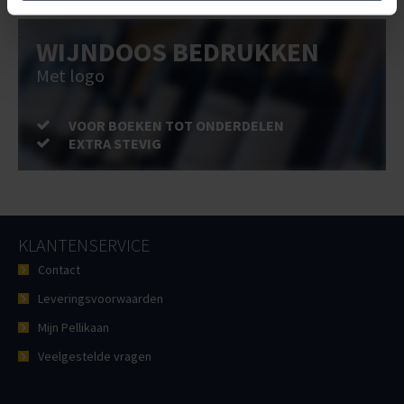
WIJNDOOS BEDRUKKEN
Met logo
VOOR BOEKEN TOT ONDERDELEN
EXTRA STEVIG
KLANTENSERVICE
Contact
Leveringsvoorwaarden
Mijn Pellikaan
Veelgestelde vragen