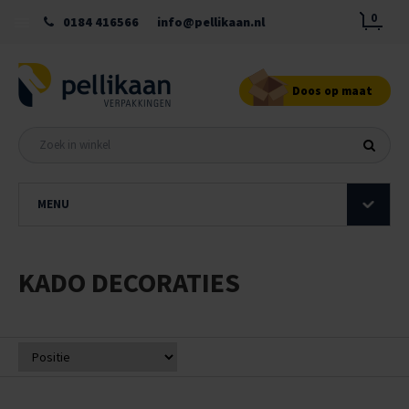
0
0184 416566
info@pellikaan.nl
Doos op maat
MENU
KADO DECORATIES