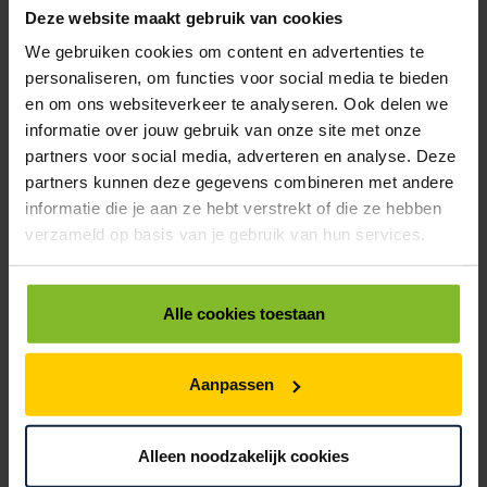
EXTRA STEVIG
Deze website maakt gebruik van cookies
We gebruiken cookies om content en advertenties te
personaliseren, om functies voor social media te bieden
BRIEVENBUSDOOS
en om ons websiteverkeer te analyseren. Ook delen we
BEDRUKKEN
informatie over jouw gebruik van onze site met onze
partners voor social media, adverteren en analyse. Deze
Post stevig verpakt
partners kunnen deze gegevens combineren met andere
informatie die je aan ze hebt verstrekt of die ze hebben
VOOR BOEKEN TOT ONDERDELEN
verzameld op basis van je gebruik van hun services.
EXTRA STEVIG
Alle cookies toestaan
DOOS BEDRUKKEN
Met logo of full-colour
Aanpassen
VOOR BOEKEN TOT ONDERDELEN
EXTRA STEVIG
Alleen noodzakelijk cookies