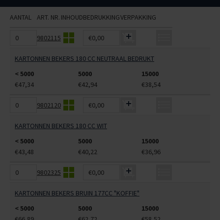
AANTAL
ART. NR.
INHOUD
BEDRUKKING
VERPAKKING
9802115
€0,00
KARTONNEN BEKERS 180 CC NEUTRAAL BEDRUKT
< 5000
5000
15000
€47,34
€42,94
€38,54
9802120
€0,00
KARTONNEN BEKERS 180 CC WIT
< 5000
5000
15000
€43,48
€40,22
€36,96
9802325
€0,00
KARTONNEN BEKERS BRUIN 177CC "KOFFIE"
< 5000
5000
15000
€66,89
€62,72
€58,52