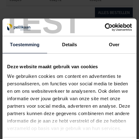
TEST
ALLES BESTELLEN
Hoe werkt een bestellijst?
Wanneer u bent ingelogd, kunt u een eigen bestellijst maken.
Toestemming
Details
Over
Gebruik bestel- en offertelijsten om eenvoudig en snel producten
te bestellen. Uw bestel- en offertelijsten kunt u terugvinden in uw
account. Dat pakt altijd goed uit voor uw administratie!
Deze website maakt gebruik van cookies
We gebruiken cookies om content en advertenties te
personaliseren, om functies voor social media te bieden
POSTDOOS BEDRUKKEN
en om ons websiteverkeer te analyseren. Ook delen we
informatie over jouw gebruik van onze site met onze
Voor een veilige verzending
partners voor social media, adverteren en analyse. Deze
partners kunnen deze gegevens combineren met andere
VOOR BOEKEN TOT ONDERDELEN
informatie die je aan ze hebt verstrekt of die ze hebben
EXTRA STEVIG
verzameld op basis van je gebruik van hun services.