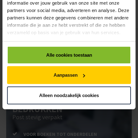
informatie over jouw gebruik van onze site met onze
te bestellen. Uw bestel- en offertelijsten kunt u terugvinden in uw
account. Dat pakt altijd goed uit voor uw administratie!
partners voor social media, adverteren en analyse. Deze
partners kunnen deze gegevens combineren met andere
informatie die je aan ze hebt verstrekt of die ze hebben
verzameld op basis van je gebruik van hun services.
POSTDOOS BEDRUKKEN
Voor een veilige verzending
Alle cookies toestaan
VOOR BOEKEN TOT ONDERDELEN
EXTRA STEVIG
Aanpassen
Alleen noodzakelijk cookies
BRIEVENBUSDOOS
BEDRUKKEN
Post stevig verpakt
VOOR BOEKEN TOT ONDERDELEN