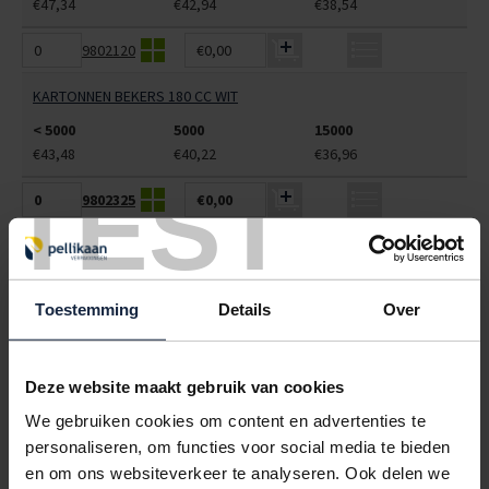
€47,34
€42,94
€38,54
9802120
€0,00
KARTONNEN BEKERS 180 CC WIT
< 5000
5000
15000
€43,48
€40,22
€36,96
TEST
9802325
€0,00
KARTONNEN BEKERS BRUIN 177CC "KOFFIE"
< 5000
5000
15000
€66,89
€62,72
€58,52
Toestemming
Details
Over
ALLES BESTELLEN
Deze website maakt gebruik van cookies
We gebruiken cookies om content en advertenties te
Hoe werkt een bestellijst?
personaliseren, om functies voor social media te bieden
Wanneer u bent ingelogd, kunt u een eigen bestellijst maken.
en om ons websiteverkeer te analyseren. Ook delen we
Gebruik bestel- en offertelijsten om eenvoudig en snel producten