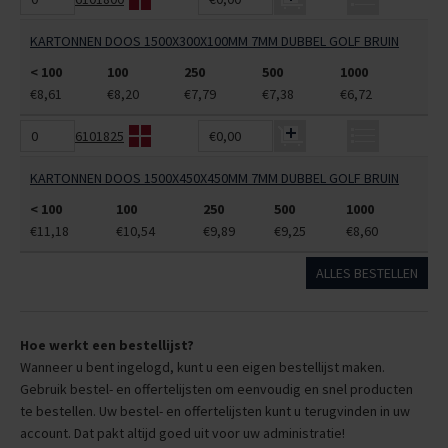
KARTONNEN DOOS 1500X300X100MM 7MM DUBBEL GOLF BRUIN
< 100
100
250
500
1000
€8,61
€8,20
€7,79
€7,38
€6,72
6101825
€0,00
KARTONNEN DOOS 1500X450X450MM 7MM DUBBEL GOLF BRUIN
< 100
100
250
500
1000
€11,18
€10,54
€9,89
€9,25
€8,60
ALLES BESTELLEN
Hoe werkt een bestellijst?
Wanneer u bent ingelogd, kunt u een eigen bestellijst maken.
Gebruik bestel- en offertelijsten om eenvoudig en snel producten
te bestellen. Uw bestel- en offertelijsten kunt u terugvinden in uw
account. Dat pakt altijd goed uit voor uw administratie!