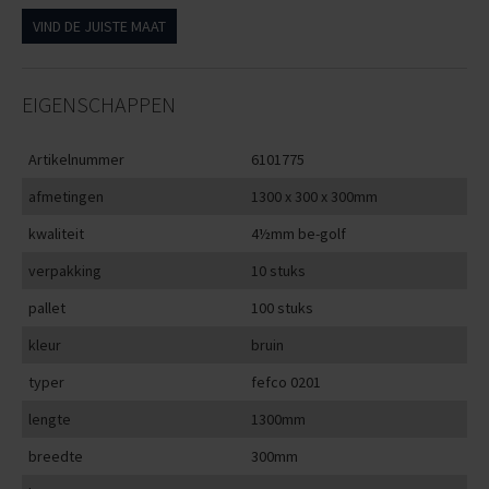
VIND DE JUISTE MAAT
EIGENSCHAPPEN
Artikelnummer
6101775
afmetingen
1300 x 300 x 300mm
kwaliteit
4½mm be-golf
verpakking
10 stuks
pallet
100 stuks
kleur
bruin
typer
fefco 0201
lengte
1300mm
breedte
300mm