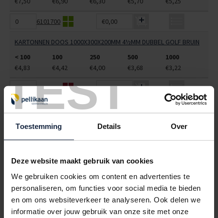
€7,50
€6,90
€6,30
€5,70
€5,25
6101700
€0,00
KARTONNEN DOOS 1000X300X200MM 4½MM DUBBEL GOLF BRUIN
< 100
100
250
500
1000
€4,83
€4,42
€4,00
€3,68
€3,22
TEST
6101715
€0,00
KARTONNEN DOOS 1000X400X150MM CB-ZWAAR BRUIN\BRUIN
FEFCO 201 SYLL
Toestemming
Details
Over
< 100
100
250
500
1000
€6,77
€6,45
€6,13
€5,81
€5,29
Deze website maakt gebruik van cookies
6101725
€0,00
We gebruiken cookies om content en advertenties te
KARTONNEN DOOS 1000X500X500MM 7MM DUBBEL GOLF BRUIN
personaliseren, om functies voor social media te bieden
en om ons websiteverkeer te analyseren. Ook delen we
< 100
100
250
500
1000
informatie over jouw gebruik van onze site met onze
€7,59
€7,15
€6,72
€6,28
€5,84