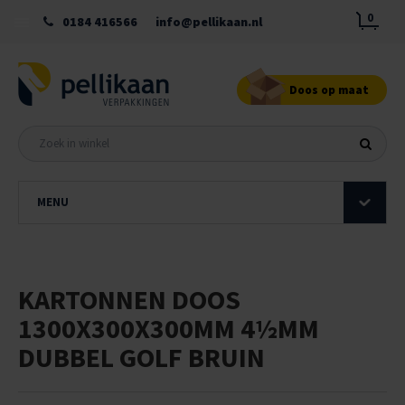
0
0184 416566
info@pellikaan.nl
Doos op maat
MENU
KARTONNEN DOOS
1300X300X300MM 4½MM
DUBBEL GOLF BRUIN