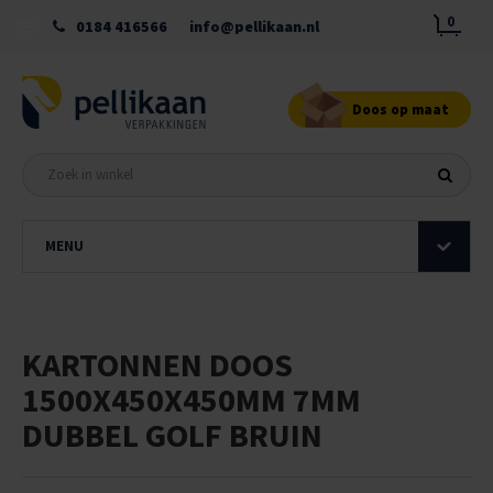
0
0184 416566
info@pellikaan.nl
Doos op maat
MENU
KARTONNEN DOOS
1500X450X450MM 7MM
DUBBEL GOLF BRUIN