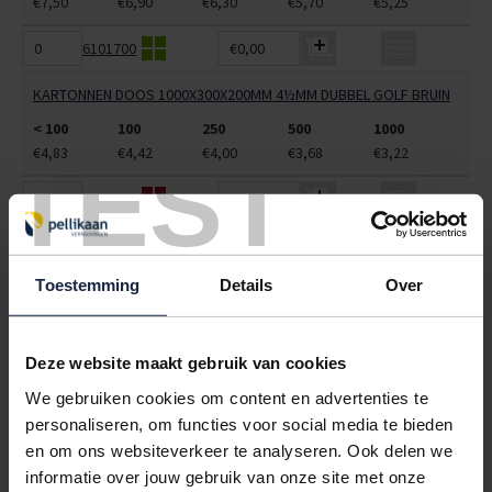
€7,50
€6,90
€6,30
€5,70
€5,25
6101700
€0,00
KARTONNEN DOOS 1000X300X200MM 4½MM DUBBEL GOLF BRUIN
< 100
100
250
500
1000
€4,83
€4,42
€4,00
€3,68
€3,22
TEST
6101715
€0,00
KARTONNEN DOOS 1000X400X150MM CB-ZWAAR BRUIN\BRUIN
FEFCO 201 SYLL
Toestemming
Details
Over
< 100
100
250
500
1000
€6,77
€6,45
€6,13
€5,81
€5,29
Deze website maakt gebruik van cookies
6101725
€0,00
We gebruiken cookies om content en advertenties te
KARTONNEN DOOS 1000X500X500MM 7MM DUBBEL GOLF BRUIN
personaliseren, om functies voor social media te bieden
en om ons websiteverkeer te analyseren. Ook delen we
< 100
100
250
500
1000
informatie over jouw gebruik van onze site met onze
€7,59
€7,15
€6,72
€6,28
€5,84