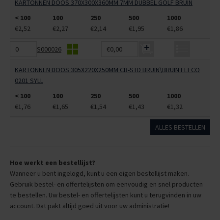
KARTONNEN DOOS 370X300X360MM 7MM DUBBEL GOLF BRUIN
< 100
100
250
500
1000
€2,52
€2,27
€2,14
€1,95
€1,86
S000026
€0,00
KARTONNEN DOOS 305X220X250MM CB-STD BRUIN\BRUIN FEFCO
0201 SYLL
< 100
100
250
500
1000
€1,76
€1,65
€1,54
€1,43
€1,32
ALLES BESTELLEN
Hoe werkt een bestellijst?
Wanneer u bent ingelogd, kunt u een eigen bestellijst maken.
Gebruik bestel- en offertelijsten om eenvoudig en snel producten
te bestellen. Uw bestel- en offertelijsten kunt u terugvinden in uw
account. Dat pakt altijd goed uit voor uw administratie!