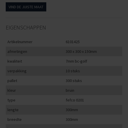
VIND DE JUISTE MAAT
EIGENSCHAPPEN
Artikelnummer
6101425
afmetingen
300 x 300 x 150mm
kwaliteit
7mm bc-golf
verpakking
10 stuks
pallet
300 stuks
kleur
bruin
type
fefco 0201
lengte
300mm
breedte
300mm