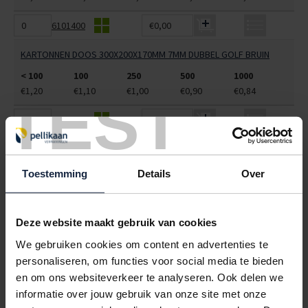
6101400
€0,00
KARTONNEN DOOS 300X200X170MM 7MM DUBBEL GOLF BRUIN
< 100
100
250
500
1000
€1,20
€1,10
€1,00
€0,90
€0,84
TEST
6101425
€0,00
KARTONNEN DOOS 300X300X150MM 4.5MM DUBBEL GOLF BRUIN
< 100
100
250
500
1000
Toestemming
Details
Over
€1,86
€1,78
€1,72
€1,64
€1,59
6101477
€0,00
Deze website maakt gebruik van cookies
KARTONNEN DOOS 350X350X250MM 4½MM DUBBEL GOLF BRUIN
We gebruiken cookies om content en advertenties te
personaliseren, om functies voor social media te bieden
< 100
100
250
500
1000
en om ons websiteverkeer te analyseren. Ook delen we
€2,34
€2,15
€1,95
€1,76
€1,64
informatie over jouw gebruik van onze site met onze