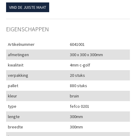
VIND DE JUISTE MAAT
EIGENSCHAPPEN
Artikelnummer
6041001
afmetingen
300 x 300 x 300mm
kwaliteit
4mm c-golf
verpakking
20 stuks
pallet
880 stuks
kleur
bruin
type
fefco 0201
lengte
300mm
breedte
300mm