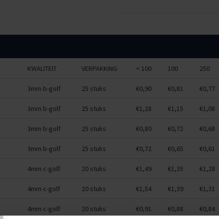
KWALITEIT
VERPAKKING
< 100
100
250
3mm b-golf
25 stuks
€0,90
€0,81
€0,77
3mm b-golf
25 stuks
€1,28
€1,15
€1,08
3mm b-golf
25 stuks
€0,80
€0,72
€0,68
3mm b-golf
25 stuks
€0,72
€0,65
€0,61
4mm c-golf
20 stuks
€1,49
€1,35
€1,28
4mm c-golf
20 stuks
€1,54
€1,39
€1,31
4mm c-golf
20 stuks
€0,91
€0,88
€0,84