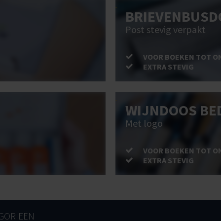
BRIEVENBUSD
Post stevig verpakt
VOOR BOEKEN TOT O
EXTRA STEVIG
WIJNDOOS BE
Met logo
VOOR BOEKEN TOT O
EXTRA STEVIG
GORIEËN