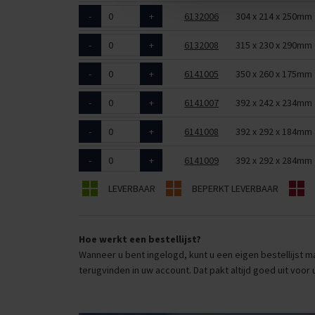
-
+
6132006
304 x 214 x 250mm
-
+
6132008
315 x 230 x 290mm
-
+
6141005
350 x 260 x 175mm
-
+
6141007
392 x 242 x 234mm
-
+
6141008
392 x 292 x 184mm
-
+
6141009
392 x 292 x 284mm
LEVERBAAR
BEPERKT LEVERBAAR
Hoe werkt een bestellijst?
Wanneer u bent ingelogd, kunt u een eigen bestellijst ma
terugvinden in uw account. Dat pakt altijd goed uit voor 