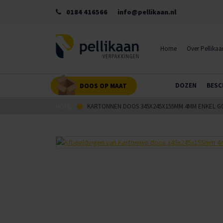
0184 416566
info@pellikaan.nl
Home
Over Pellikaa
DOZEN
BESC
DOOS OP MAAT
HOME
KARTONNEN DOOS 345X245X155MM 4MM ENKEL G