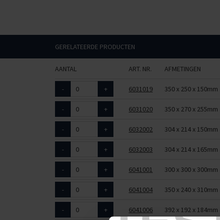
GERELATEERDE PRODUCTEN
AANTAL
ART. NR.
AFMETINGEN
-
+
6031019
350 x 250 x 150mm
-
+
6031020
350 x 270 x 255mm
-
+
6032002
304 x 214 x 150mm
-
+
6032003
304 x 214 x 165mm
-
+
6041001
300 x 300 x 300mm
-
+
6041004
350 x 240 x 310mm
-
+
6041006
392 x 192 x 184mm