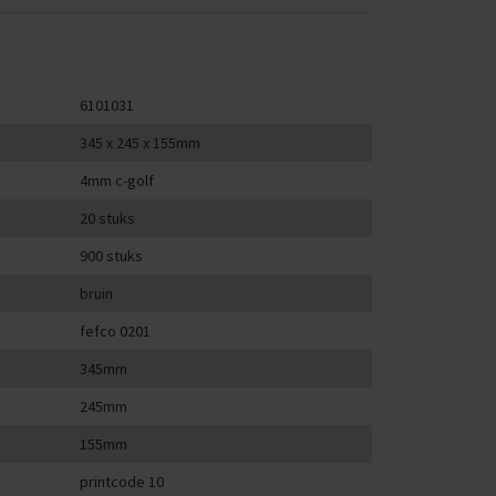
6101031
345 x 245 x 155mm
4mm c-golf
20 stuks
900 stuks
bruin
fefco 0201
345mm
245mm
155mm
printcode 10