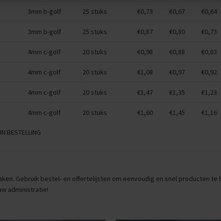
3mm b-golf
25 stuks
€0,73
€0,67
€0,64
3mm b-golf
25 stuks
€0,87
€0,80
€0,73
4mm c-golf
20 stuks
€0,98
€0,88
€0,83
4mm c-golf
20 stuks
€1,08
€0,97
€0,92
4mm c-golf
20 stuks
€1,47
€1,35
€1,23
4mm c-golf
20 stuks
€1,60
€1,45
€1,16
IN BESTELLING
ken. Gebruik bestel- en offertelijsten om eenvoudig en snel producten te be
uw administratie!