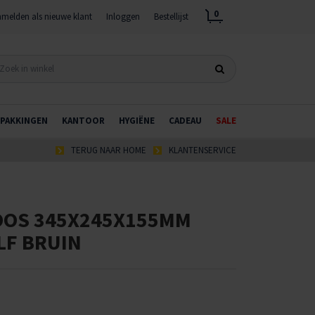
0
melden als nieuwe klant
Inloggen
Bestellijst
PAKKINGEN
KANTOOR
HYGIËNE
CADEAU
SALE
TERUG NAAR HOME
KLANTENSERVICE
OS 345X245X155MM
LF BRUIN