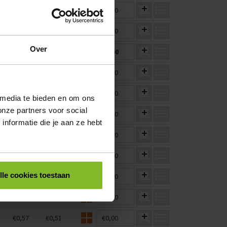
€1,94
€1,84
€0,00
€0,63
€0,58
€0,00
Over
€0,91
€0,84
€0,00
€0,97
€0,88
€0,00
€0,99
€0,90
€0,00
 media te bieden en om ons
onze partners voor social
€1,16
€1,05
€0,00
nformatie die je aan ze hebt
€1,51
€1,38
€0,00
€0,53
€0,50
€0,00
lle cookies toestaan
€0,40
€0,38
€0,00
€0,41
€0,39
€0,00
€0,57
€0,51
€0,00