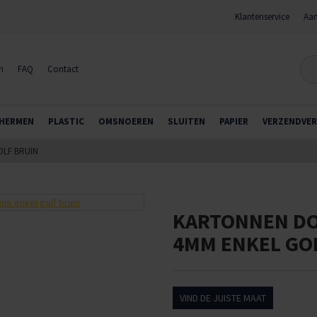
Klantenservice
Aan
n
FAQ
Contact
HERMEN
PLASTIC
OMSNOEREN
SLUITEN
PAPIER
VERZENDVER
OLF BRUIN
KARTONNEN DO
4MM ENKEL GO
VIND DE JUISTE MAAT