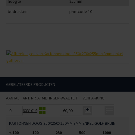
hoogte
255mm
bedrukken
printcode 10
GERELATEERDE PRODUCTEN
AANTAL
ART. NR.
AFMETINGEN
KWALITEIT
VERPAKKING
6031019
€0,00
KARTONNEN DOOS 350X250X150MM 3MM ENKEL GOLF BRUIN
< 100
100
250
500
1000