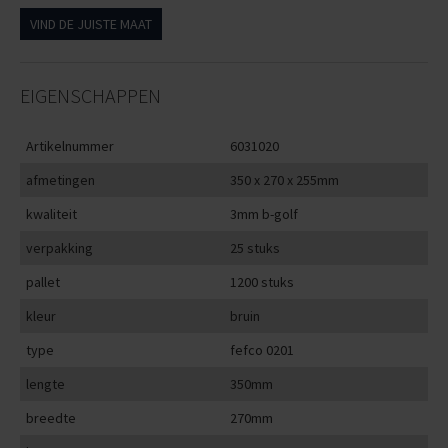
VIND DE JUISTE MAAT
EIGENSCHAPPEN
Artikelnummer
6031020
afmetingen
350 x 270 x 255mm
kwaliteit
3mm b-golf
verpakking
25 stuks
pallet
1200 stuks
kleur
bruin
type
fefco 0201
lengte
350mm
breedte
270mm