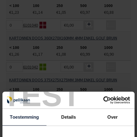
< 100
100
250
500
1000
€1,23
€1,14
€1,05
€0,97
€0,88
6101040
€0,00
KARTONNEN DOOS 360X270X160MM 4MM ENKEL GOLF BRUIN
< 100
100
250
500
1000
€1,26
€1,17
€1,08
€0,99
€0,90
6101042
€0,00
KARTONNEN DOOS 375X275X275MM 3MM ENKEL GOLF BRUIN
TEST
< 100
100
250
500
1000
€1,47
€1,37
€1,26
€1,16
€1,05
6101043
€0,00
Toestemming
Details
Over
KARTONNEN DOOS 380X380X380MM 3MM ENKEL GOLF BRUIN
< 100
100
250
500
1000