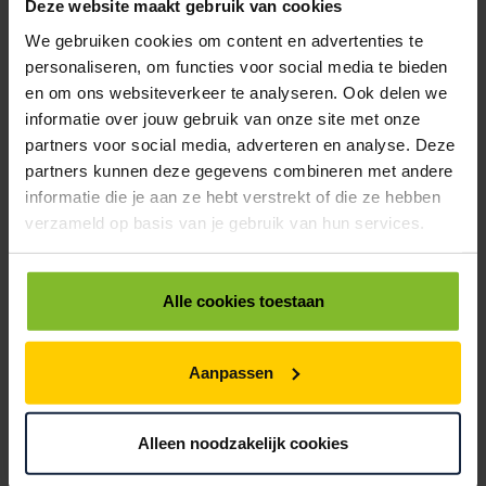
€1,93
€1,79
€1,65
€1,51
€1,38
Deze website maakt gebruik van cookies
We gebruiken cookies om content en advertenties te
6131015
€0,00
personaliseren, om functies voor social media te bieden
en om ons websiteverkeer te analyseren. Ook delen we
KARTONNEN DOOS 304X214X080MM 3MM ENKEL GOLF BRUIN
informatie over jouw gebruik van onze site met onze
< 100
100
250
500
1000
partners voor social media, adverteren en analyse. Deze
€0,68
€0,61
€0,58
€0,53
€0,50
partners kunnen deze gegevens combineren met andere
informatie die je aan ze hebt verstrekt of die ze hebben
6132001
€0,00
verzameld op basis van je gebruik van hun services.
KARTONNEN DOOS 304X214X110MM 3MM ENKEL GOLF BRUIN
< 100
100
250
500
1000
€0,50
€0,46
€0,43
€0,40
€0,38
Alle cookies toestaan
6132004
€0,00
Aanpassen
KARTONNEN DOOS 304X214X200MM 3MM ENKEL GOLF BRUIN
< 100
100
250
500
1000
Alleen noodzakelijk cookies
€0,53
€0,49
€0,45
€0,41
€0,39