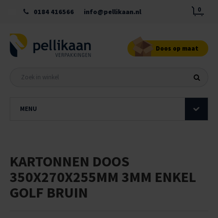
0
0184 416566
info@pellikaan.nl
Doos op maat
MENU
KARTONNEN DOOS
350X270X255MM 3MM ENKEL
GOLF BRUIN