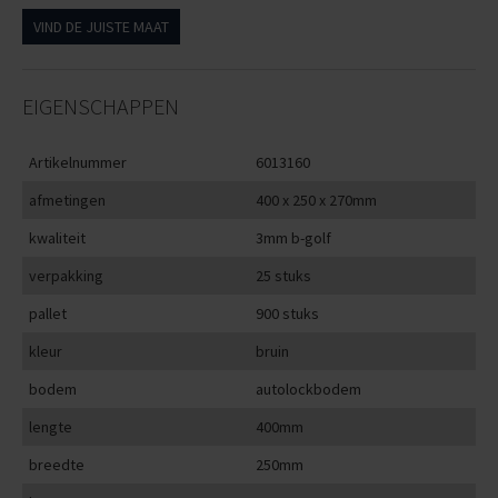
VIND DE JUISTE MAAT
EIGENSCHAPPEN
Artikelnummer
6013160
afmetingen
400 x 250 x 270mm
kwaliteit
3mm b-golf
verpakking
25 stuks
pallet
900 stuks
kleur
bruin
bodem
autolockbodem
lengte
400mm
breedte
250mm