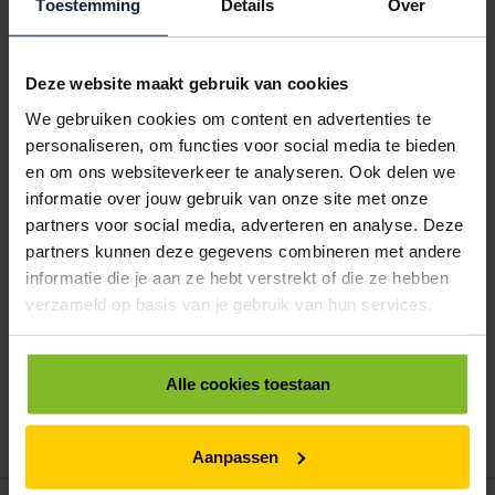
Toestemming
Details
Over
< 100
100
250
500
1000
€840,00
€770,00
€700,00
€630,00
€560,00
6013160
€0,00
Deze website maakt gebruik van cookies
We gebruiken cookies om content en advertenties te
KARTONNEN DOOS 400X250X270MM MET AUTOLOCKBODEM
personaliseren, om functies voor social media te bieden
< 100
100
250
500
1000
en om ons websiteverkeer te analyseren. Ook delen we
€1167,00
€1069,75
€972,50
€875,25
€778,00
informatie over jouw gebruik van onze site met onze
partners voor social media, adverteren en analyse. Deze
ALLES BESTELLEN
partners kunnen deze gegevens combineren met andere
informatie die je aan ze hebt verstrekt of die ze hebben
verzameld op basis van je gebruik van hun services.
Hoe werkt een bestellijst?
Wanneer u bent ingelogd, kunt u een eigen bestellijst maken.
Gebruik bestel- en offertelijsten om eenvoudig en snel producten
Alle cookies toestaan
te bestellen. Uw bestel- en offertelijsten kunt u terugvinden in uw
account. Dat pakt altijd goed uit voor uw administratie!
Aanpassen