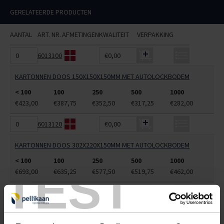
GERELATEERDE PRODUCTEN
AANTAL
ART. NR.
AFMETINGEN
KWALITEIT
VERPAKKING
6013100
€0,00
KARTONNEN DOOS 150X150X150MM MET AUTOLOCKBODEM
< 100
100
250
500
1000
€423,00
€387,75
€352,50
€317,25
€282,00
6013120
€0,00
KARTONNEN DOOS 302X220X150MM MET AUTOLOCKBODEM
< 100
100
250
500
1000
TEST
€693,00
€635,25
€577,50
€519,75
€462,00
6013140
€0,00
KARTONNEN DOOS 370X240X150MM MET AUTOLOCKBODEM