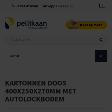
0
0184 416566
info@pellikaan.nl
Doos op maat
MENU
KARTONNEN DOOS
400X250X270MM MET
AUTOLOCKBODEM