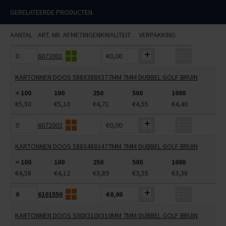
GERELATEERDE PRODUCTEN
AANTAL
ART. NR.
AFMETINGEN
KWALITEIT
VERPAKKING
6072001
€0,00
KARTONNEN DOOS 588X388X377MM 7MM DUBBEL GOLF BRUIN
< 100
100
250
500
1000
€5,50
€5,10
€4,71
€4,55
€4,40
6072002
€0,00
KARTONNEN DOOS 588X488X477MM 7MM DUBBEL GOLF BRUIN
< 100
100
250
500
1000
€4,58
€4,12
€3,89
€3,55
€3,38
6101550
€0,00
KARTONNEN DOOS 500X310X310MM 7MM DUBBEL GOLF BRUIN