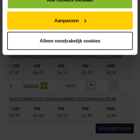
6101575
€0,00
KARTONNEN DOOS 600X500X450MM 7MM DUBBEL GOLF BRUIN
Aanpassen
< 100
100
250
500
1000
€3,75
€3,57
€3,39
€3,20
€3,02
Alleen noodzakelijk cookies
6101578
€0,00
KARTONNEN DOOS 600X600X400MM 7MM DUBBEL GOLF BRUIN
< 100
100
250
500
1000
€7,47
€6,85
€6,23
€5,60
€4,98
S000021
€0,00
KARTONNEN DOOS 600X400X400MM CB-STANDAARD BRUIN
< 100
100
250
500
1000
€3,99
€3,66
€3,33
€2,99
€2,66
ALLES BESTELLEN