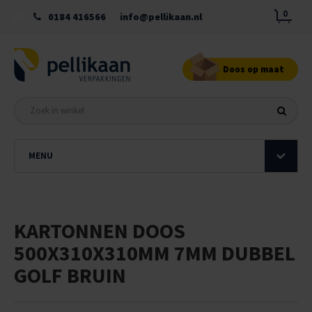
0
0184 416566
info@pellikaan.nl
Doos op maat
MENU
KARTONNEN DOOS
500X310X310MM 7MM DUBBEL
GOLF BRUIN