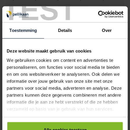
TEST
6101563
€0,00
KARTONNEN DOOS 535X225X225MM 7MM DUBBEL GOLF BRUIN
Toestemming
Details
Over
< 100
100
250
500
1000
€1,45
€1,36
€1,28
€1,19
€1,10
6101565
€0,00
Deze website maakt gebruik van cookies
We gebruiken cookies om content en advertenties te
KARTONNEN DOOS 600X260X195MM 7MM DUBBEL GOLF BRUIN
personaliseren, om functies voor social media te bieden
< 100
100
250
500
1000
en om ons websiteverkeer te analyseren. Ook delen we
€3,52
€3,33
€3,15
€2,96
€2,78
informatie over jouw gebruik van onze site met onze
partners voor social media, adverteren en analyse. Deze
6101568
€0,00
partners kunnen deze gegevens combineren met andere
informatie die je aan ze hebt verstrekt of die ze hebben
KARTONNEN DOOS 600X250X250MM 4½MM DUBBEL GOLF BRUIN
verzameld op basis van je gebruik van hun services.
< 100
100
250
500
1000
€3,19
€3,02
€2,84
€2,67
€2,47
Alle cookies toestaan