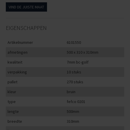
VIND DE JUISTE MAAT
EIGENSCHAPPEN
Artikelnummer
6101550
afmetingen
500 x 310 x 310mm
kwaliteit
7mm bc-golf
verpakking
10 stuks
pallet
270 stuks
kleur
bruin
type
fefco 0201
lengte
500mm
breedte
310mm