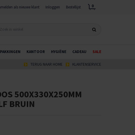
0
melden als nieuwe klant
Inloggen
Bestellijst
PAKKINGEN
KANTOOR
HYGIËNE
CADEAU
SALE
TERUG NAAR HOME
KLANTENSERVICE
OS 500X330X250MM
LF BRUIN