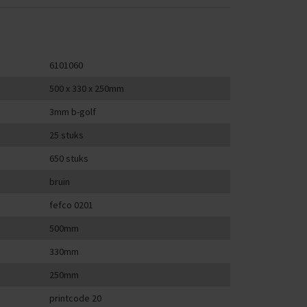
6101060
500 x 330 x 250mm
3mm b-golf
25 stuks
650 stuks
bruin
fefco 0201
500mm
330mm
250mm
printcode 20