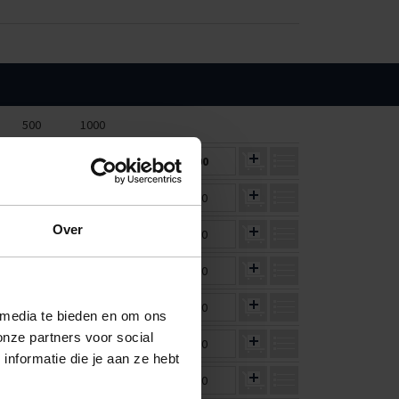
500
1000
€1,65
€1,51
€0,00
€1,47
€1,30
€0,00
Over
€2,35
€2,16
€0,00
€0,91
€0,83
€0,00
€1,13
€1,03
€0,00
 media te bieden en om ons
onze partners voor social
€0,95
€0,90
€0,00
nformatie die je aan ze hebt
€1,68
€1,60
€0,00