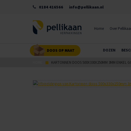
0184 416566
info@pellikaan.nl
Home
Over Pellikaa
DOZEN
BESC
DOOS OP MAAT
HOME
KARTONNEN DOOS 500X330X250MM 3MM ENKEL G