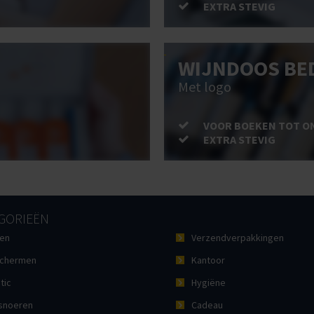
EXTRA STEVIG
WIJNDOOS BE
Met logo
VOOR BOEKEN TOT O
EXTRA STEVIG
GORIEËN
en
Verzendverpakkingen
chermen
Kantoor
tic
Hygiëne
noeren
Cadeau