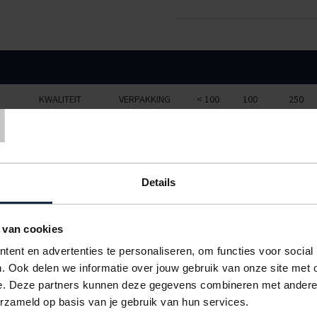
T
KWALITEIT
VERPAKKING
< 100
100
250
3mm b-golf
25 stuks
€2,11
€1,94
€1,81
4mm c-golf
20 stuks
€1,95
€1,79
€1,63
Details
4mm c-golf
20 stuks
€3,04
€2,78
€2,55
4mm c-golf
20 stuks
€1,16
€1,07
€0,99
 van cookies
4mm c-golf
20 stuks
€1,44
€1,33
€1,23
ent en advertenties te personaliseren, om functies voor social
. Ook delen we informatie over jouw gebruik van onze site met 
4mm c-golf
20 stuks
€1,12
€1,06
€1,01
e. Deze partners kunnen deze gegevens combineren met andere i
4mm c-golf
20 stuks
€2,26
€2,05
€1,85
erzameld op basis van je gebruik van hun services.