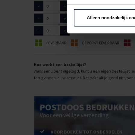
-
+
6142003
450 x 350 x 300mm
Alleen noodzakelijk co
-
+
6142005
492 x 392 x 284mm
-
+
6142006
592 x 392 x 384mm
LEVERBAAR
BEPERKT LEVERBAAR
Hoe werkt een bestellijst?
Wanneer u bent ingelogd, kunt u een eigen bestellijst ma
terugvinden in uw account. Dat pakt altijd goed uit voor 
POSTDOOS BEDRUKKEN
Voor een veilige verzending
VOOR BOEKEN TOT ONDERDELEN