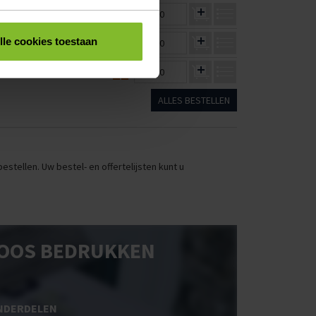
€1,80
€1,68
€0,00
lle cookies toestaan
€2,14
€2,04
€0,00
€2,28
€2,17
€0,00
ALLES BESTELLEN
stellen. Uw bestel- en offertelijsten kunt u
OOS BEDRUKKEN
NDERDELEN