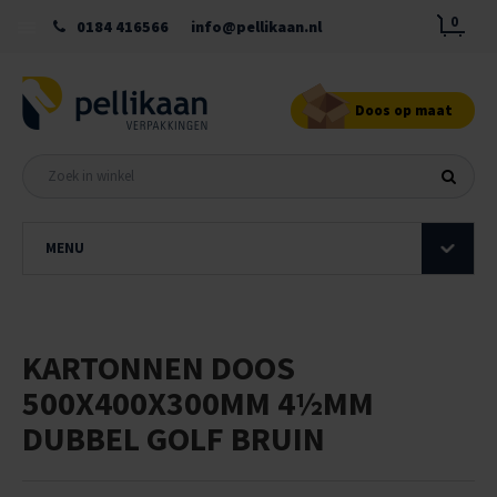
0
0184 416566
info@pellikaan.nl
Doos op maat
MENU
KARTONNEN DOOS
500X400X300MM 4½MM
DUBBEL GOLF BRUIN