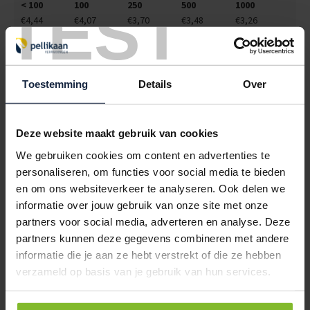
TEST
< 100
100
250
500
1000
€4,44
€4,07
€3,70
€3,48
€3,26
6101563
€0,00
KARTONNEN DOOS 535X225X225MM 7MM DUBBEL GOLF BRUIN
Toestemming
Details
Over
< 100
100
250
500
1000
€1,45
€1,36
€1,28
€1,19
€1,10
Deze website maakt gebruik van cookies
6101565
€0,00
We gebruiken cookies om content en advertenties te
personaliseren, om functies voor social media te bieden
KARTONNEN DOOS 600X260X195MM 7MM DUBBEL GOLF BRUIN
en om ons websiteverkeer te analyseren. Ook delen we
< 100
100
250
500
1000
informatie over jouw gebruik van onze site met onze
€3,52
€3,33
€3,15
€2,96
€2,78
partners voor social media, adverteren en analyse. Deze
partners kunnen deze gegevens combineren met andere
6101568
€0,00
informatie die je aan ze hebt verstrekt of die ze hebben
KARTONNEN DOOS 600X250X250MM 4½MM DUBBEL GOLF BRUIN
verzameld op basis van je gebruik van hun services.
< 100
100
250
500
1000
€3,19
€3,02
€2,84
€2,67
€2,47