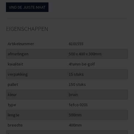
VIND DE JUISTE MAAT
EIGENSCHAPPEN
Artikelnummer
6101555
afmetingen
500 x 400 x 300mm
kwaliteit
4½mm be-golf
verpakking
15 stuks
pallet
150 stuks
kleur
bruin
type
fefco 0201
lengte
500mm
breedte
400mm