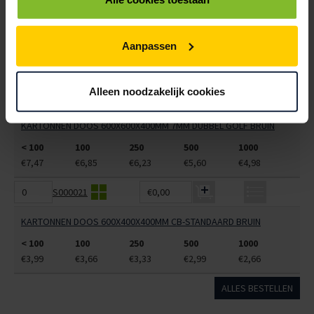
6101575
€0,00
KARTONNEN DOOS 600X500X450MM 7MM DUBBEL GOLF BRUIN
Aanpassen
< 100
100
250
500
1000
€3,75
€3,57
€3,39
€3,20
€3,02
Alleen noodzakelijk cookies
6101578
€0,00
KARTONNEN DOOS 600X600X400MM 7MM DUBBEL GOLF BRUIN
< 100
100
250
500
1000
€7,47
€6,85
€6,23
€5,60
€4,98
S000021
€0,00
KARTONNEN DOOS 600X400X400MM CB-STANDAARD BRUIN
< 100
100
250
500
1000
€3,99
€3,66
€3,33
€2,99
€2,66
ALLES BESTELLEN