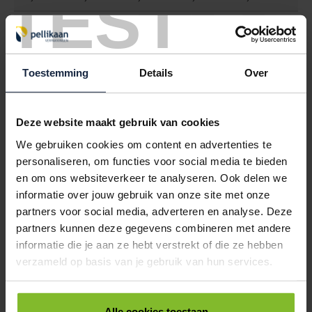
TEST
6101563
€0,00
KARTONNEN DOOS 535X225X225MM 7MM DUBBEL GOLF BRUIN
Toestemming
Details
Over
< 100
100
250
500
1000
€1,45
€1,36
€1,28
€1,19
€1,10
6101565
€0,00
Deze website maakt gebruik van cookies
We gebruiken cookies om content en advertenties te
KARTONNEN DOOS 600X260X195MM 7MM DUBBEL GOLF BRUIN
personaliseren, om functies voor social media te bieden
< 100
100
250
500
1000
en om ons websiteverkeer te analyseren. Ook delen we
€3,52
€3,33
€3,15
€2,96
€2,78
informatie over jouw gebruik van onze site met onze
partners voor social media, adverteren en analyse. Deze
6101568
€0,00
partners kunnen deze gegevens combineren met andere
informatie die je aan ze hebt verstrekt of die ze hebben
KARTONNEN DOOS 600X250X250MM 4½MM DUBBEL GOLF BRUIN
verzameld op basis van je gebruik van hun services.
< 100
100
250
500
1000
€3,19
€3,02
€2,84
€2,67
€2,47
Alle cookies toestaan