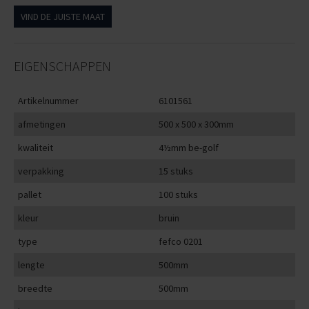
VIND DE JUISTE MAAT
EIGENSCHAPPEN
Artikelnummer
6101561
afmetingen
500 x 500 x 300mm
kwaliteit
4½mm be-golf
verpakking
15 stuks
pallet
100 stuks
kleur
bruin
type
fefco 0201
lengte
500mm
breedte
500mm