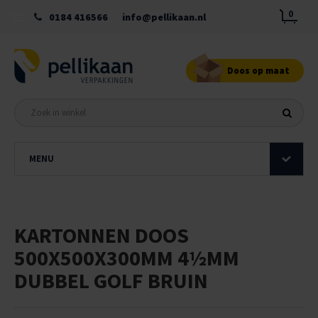
0
0184 416566
info@pellikaan.nl
Doos op maat
MENU
KARTONNEN DOOS
500X500X300MM 4½MM
DUBBEL GOLF BRUIN