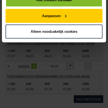
6101575
€0,00
KARTONNEN DOOS 600X500X450MM 7MM DUBBEL GOLF BRUIN
Aanpassen
< 100
100
250
500
1000
€3,75
€3,57
€3,39
€3,20
€3,02
Alleen noodzakelijk cookies
6101578
€0,00
KARTONNEN DOOS 600X600X400MM 7MM DUBBEL GOLF BRUIN
< 100
100
250
500
1000
€7,47
€6,85
€6,23
€5,60
€4,98
S000021
€0,00
KARTONNEN DOOS 600X400X400MM CB-STANDAARD BRUIN
< 100
100
250
500
1000
€3,99
€3,66
€3,33
€2,99
€2,66
ALLES BESTELLEN