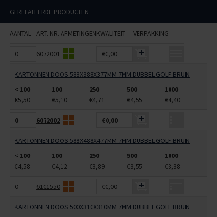
GERELATEERDE PRODUCTEN
AANTAL
ART. NR.
AFMETINGEN
KWALITEIT
VERPAKKING
6072001
€0,00
KARTONNEN DOOS 588X388X377MM 7MM DUBBEL GOLF BRUIN
< 100
100
250
500
1000
€5,50
€5,10
€4,71
€4,55
€4,40
6072002
€0,00
KARTONNEN DOOS 588X488X477MM 7MM DUBBEL GOLF BRUIN
< 100
100
250
500
1000
€4,58
€4,12
€3,89
€3,55
€3,38
6101550
€0,00
KARTONNEN DOOS 500X310X310MM 7MM DUBBEL GOLF BRUIN