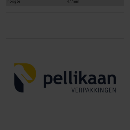
hoogte
477mm