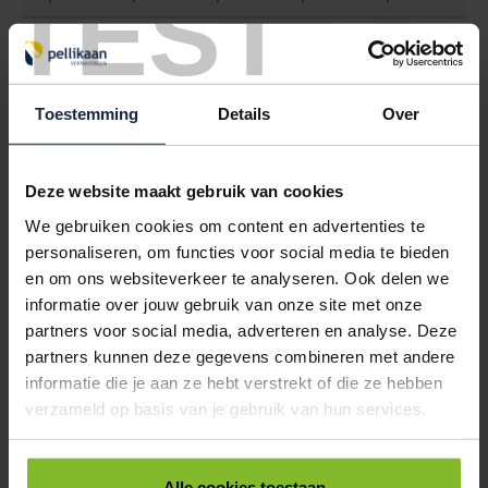
TEST
6101563
€0,00
KARTONNEN DOOS 535X225X225MM 7MM DUBBEL GOLF BRUIN
Toestemming
Details
Over
< 100
100
250
500
1000
€1,45
€1,36
€1,28
€1,19
€1,10
6101565
€0,00
Deze website maakt gebruik van cookies
We gebruiken cookies om content en advertenties te
KARTONNEN DOOS 600X260X195MM 7MM DUBBEL GOLF BRUIN
personaliseren, om functies voor social media te bieden
< 100
100
250
500
1000
en om ons websiteverkeer te analyseren. Ook delen we
€3,52
€3,33
€3,15
€2,96
€2,78
informatie over jouw gebruik van onze site met onze
partners voor social media, adverteren en analyse. Deze
6101568
€0,00
partners kunnen deze gegevens combineren met andere
informatie die je aan ze hebt verstrekt of die ze hebben
KARTONNEN DOOS 600X250X250MM 4½MM DUBBEL GOLF BRUIN
verzameld op basis van je gebruik van hun services.
< 100
100
250
500
1000
€3,19
€3,02
€2,84
€2,67
€2,47
Alle cookies toestaan