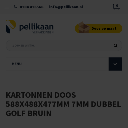
0
0184 416566
info@pellikaan.nl
Doos op maat
MENU
KARTONNEN DOOS
588X488X477MM 7MM DUBBEL
GOLF BRUIN