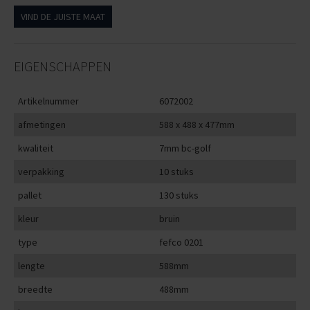
VIND DE JUISTE MAAT
EIGENSCHAPPEN
Artikelnummer
6072002
afmetingen
588 x 488 x 477mm
kwaliteit
7mm bc-golf
verpakking
10 stuks
pallet
130 stuks
kleur
bruin
type
fefco 0201
lengte
588mm
breedte
488mm