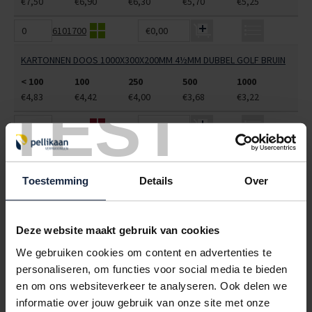
€7,50
€6,90
€6,30
€5,70
€5,25
6101700
€0,00
KARTONNEN DOOS 1000X300X200MM 4½MM DUBBEL GOLF BRUIN
< 100
100
250
500
1000
€4,83
€4,42
€4,00
€3,68
€3,22
TEST
6101715
€0,00
KARTONNEN DOOS 1000X400X150MM CB-ZWAAR BRUIN\BRUIN
FEFCO 201 SYLL
Toestemming
Details
Over
< 100
100
250
500
1000
€6,77
€6,45
€6,13
€5,81
€5,29
Deze website maakt gebruik van cookies
6101725
€0,00
We gebruiken cookies om content en advertenties te
KARTONNEN DOOS 1000X500X500MM 7MM DUBBEL GOLF BRUIN
personaliseren, om functies voor social media te bieden
en om ons websiteverkeer te analyseren. Ook delen we
< 100
100
250
500
1000
informatie over jouw gebruik van onze site met onze
€7,59
€7,15
€6,72
€6,28
€5,84