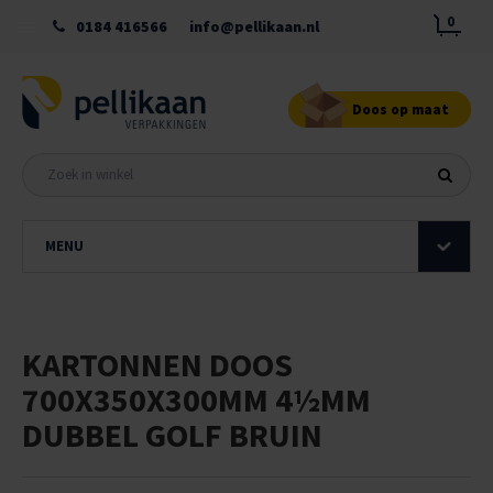
0
0184 416566
info@pellikaan.nl
Doos op maat
MENU
KARTONNEN DOOS
700X350X300MM 4½MM
DUBBEL GOLF BRUIN