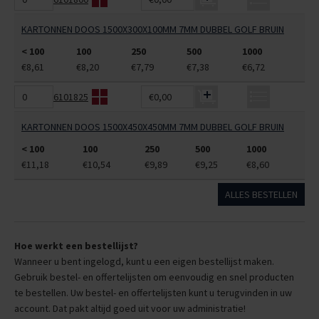
KARTONNEN DOOS 1500X300X100MM 7MM DUBBEL GOLF BRUIN
< 100
100
250
500
1000
€8,61
€8,20
€7,79
€7,38
€6,72
6101825
€0,00
KARTONNEN DOOS 1500X450X450MM 7MM DUBBEL GOLF BRUIN
< 100
100
250
500
1000
€11,18
€10,54
€9,89
€9,25
€8,60
ALLES BESTELLEN
Hoe werkt een bestellijst?
Wanneer u bent ingelogd, kunt u een eigen bestellijst maken.
Gebruik bestel- en offertelijsten om eenvoudig en snel producten
te bestellen. Uw bestel- en offertelijsten kunt u terugvinden in uw
account. Dat pakt altijd goed uit voor uw administratie!