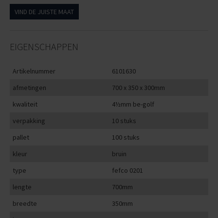
VIND DE JUISTE MAAT
EIGENSCHAPPEN
Artikelnummer
6101630
afmetingen
700 x 350 x 300mm
kwaliteit
4½mm be-golf
verpakking
10 stuks
pallet
100 stuks
kleur
bruin
type
fefco 0201
lengte
700mm
breedte
350mm