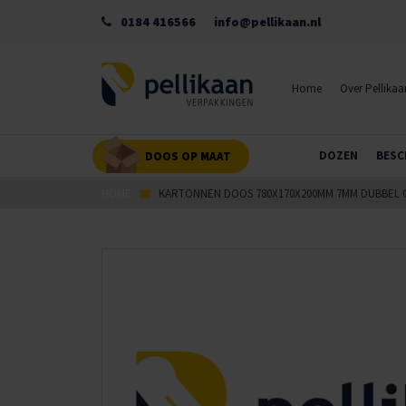
0184 416566
info@pellikaan.nl
Home
Over Pellikaa
DOZEN
BESC
DOOS OP MAAT
HOME
KARTONNEN DOOS 780X170X200MM 7MM DUBBEL 