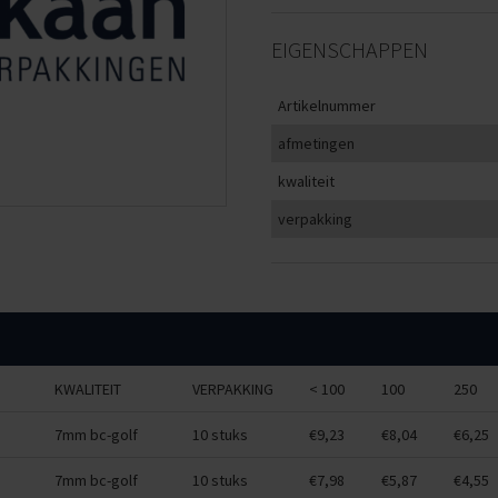
EIGENSCHAPPEN
Artikelnummer
afmetingen
kwaliteit
verpakking
KWALITEIT
VERPAKKING
< 100
100
250
7mm bc-golf
10 stuks
€9,23
€8,04
€6,25
7mm bc-golf
10 stuks
€7,98
€5,87
€4,55