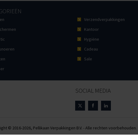
GORIEËN
en
Verzendverpakkingen
chermen
Kantoor
tic
Hygiëne
noeren
Cadeau
ten
Sale
ier
SOCIAL MEDIA
ight © 2016-2026, Pellikaan Verpakkingen B.V. - Alle rechten voorbehouden.