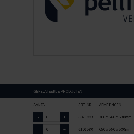
GERELATEERDE PRODUCTEN
AANTAL
ART. NR.
AFMETINGEN
-
+
6072003
700 x 560 x 530mm
-
+
6101580
650 x 550 x 500mm