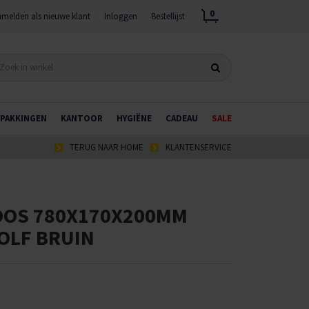
0
melden als nieuwe klant
Inloggen
Bestellijst
PAKKINGEN
KANTOOR
HYGIËNE
CADEAU
SALE
TERUG NAAR HOME
KLANTENSERVICE
OS 780X170X200MM
OLF BRUIN