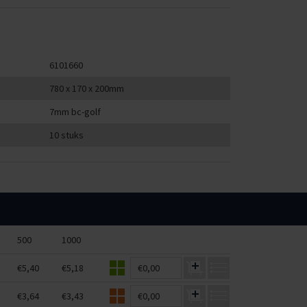
6101660
780 x 170 x 200mm
7mm bc-golf
10 stuks
500
1000
€5,40
€5,18
€0,00
€3,64
€3,43
€0,00