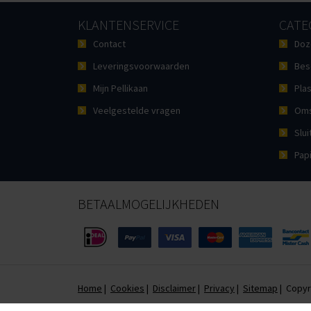
KLANTENSERVICE
CATE
Contact
Doz
Leveringsvoorwaarden
Bes
Mijn Pellikaan
Plas
Veelgestelde vragen
Oms
Slui
Pap
BETAALMOGELIJKHEDEN
Home
|
Cookies
|
Disclaimer
|
Privacy
|
Sitemap
| Copyr